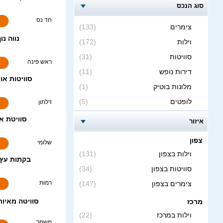
סוג הנכס
חד נס
צימרים
(133)
נווה נוף
9.5
וילות
(172)
סוויטות
(31)
ראש פינה
דירות נופש
(11)
סוויטות אור 
9.6
מלונות בוטיק
(1)
דלתון
לופטים
(5)
סוויטת איב
איזור
צפון
שלומי
וילות בצפון
(131)
בקתות עץ א
9.3
סוויטות בצפון
(34)
רמות
צימרים בצפון
(147)
סוויטה מאיורי
9.5
מרכז
וילות במרכז
(22)
משמר הירדן