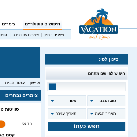
חיפושים פופולריים
צימרים
וי
צימרים בצפון
צימרים עם בריכה
סוויטות לז
סינון לפי:
חיפוש לפי שם מתחם
וקיישן – עמוד הבית
צימרים נבחרים
סוג הנכס
אזור
סוויטות טי
9.7
תאריך הגעה
תאריך עזיבה
חד נס
חפש כעת!
קסם בגול