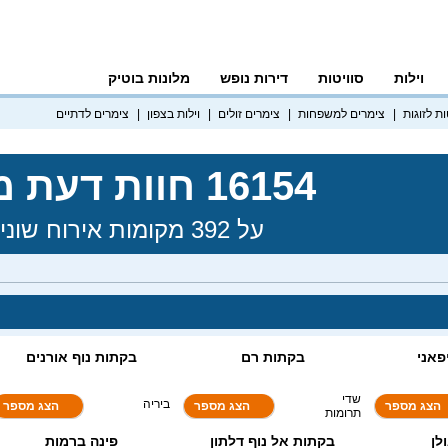
לות
סוויטות
דירות נופש
מלונות בוטיק
וגות
צימרים למשפחות
צימרים זולים
וילות בצפון
צימרים לדתיים
16154 חוות דעת מאומתות!
על 392 מקומות אירוח שונים בישראל
פאני
בקתות רם
בקתות נוף אורנים
7.2
9.9
שדי תרומות
ביריה
הצג מספר
הצג מספר
הצג מספר
ן
בקתות אל נוף דלתון
פינה ברמות
9.8