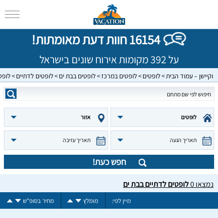
16154 חוות דעת מאומתות!
על 392 מקומות אירוח שונים בישראל
וקיישן – עמוד הבית
לופטים
לופטים במרכז
לופטים בבת ים
לופטים לדתיים
לופט
לופטים
אזור
תאריך הגעה
תאריך עזיבה
חפש כעת!
נמצאו
0
לופטים לדתיים בבת ים
מיין לפי:
מומלץ
מחיר בסופ"ש