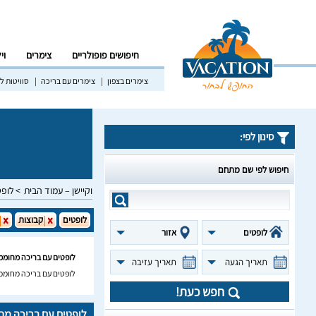
חיפושים פופולריים
צימרים
וי
צימרים בצפון
צימרים עם בריכה
סוויטות לז
סינון לפי:
חיפוש לפי שם מתחם
וקיישן – עמוד הבית
לופט
לופטים
קבוצות
לופטים
אזור
לופטים עם בריכה מחוממ
תאריך הגעה
תאריך עזיבה
לופטים עם בריכה מחוממ
חפש כעת!
לופטים עם בריכה מח