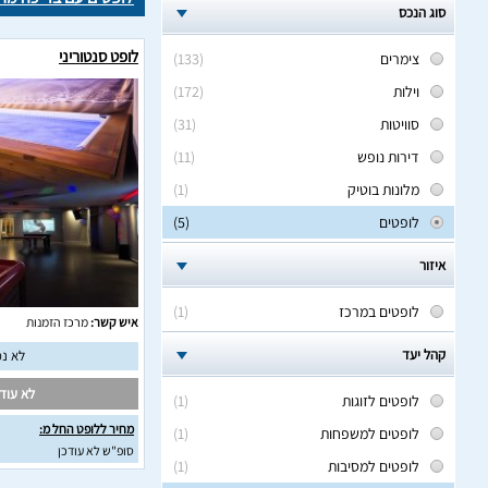
סוג הנכס
לופט סנטוריני
צימרים
(133)
וילות
(172)
סוויטות
(31)
דירות נופש
(11)
מלונות בוטיק
(1)
לופטים
(5)
איזור
לופטים במרכז
(1)
איש קשר:
מרכז הזמנות
קהל יעד
לא נמ
לא עודכ
לופטים לזוגות
(1)
מחיר ללופט החל מ:
לופטים למשפחות
(1)
סופ"ש לא עודכן
לופטים למסיבות
(1)