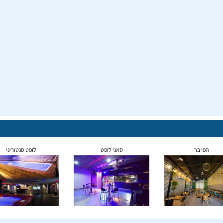
הפי בר
סאני לופט
לופט סנטוריני