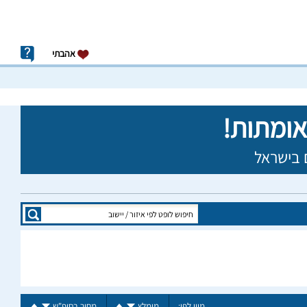
אהבתי
מיין לפי:
מומלץ
מחיר בסופ"ש