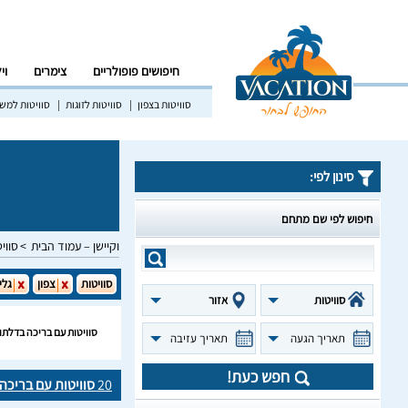
חיפושים פופולריים
צימרים
וי
סוויטות בצפון
סוויטות לזוגות
סוויטות למש
סינון לפי:
חיפוש לפי שם מתחם
וקיישן – עמוד הבית
סווי
סוויטות
צפון
גלי
סוויטות
אזור
סוויטות עם בריכה בדלתון
תאריך הגעה
תאריך עזיבה
חפש כעת!
20
סוויטות עם בריכה