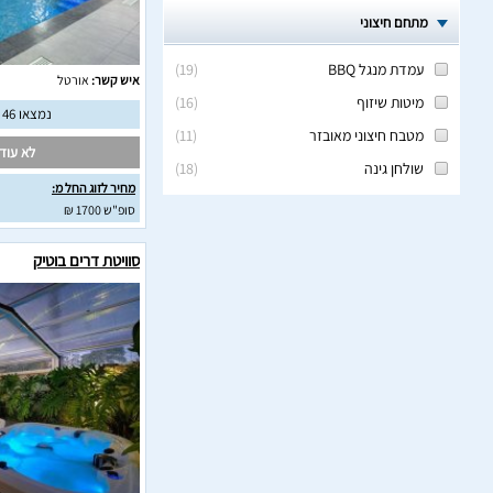
מתחם חיצוני
עמדת מנגל BBQ
(
19
)
איש קשר:
אורטל
מיטות שיזוף
(
16
)
נמצאו 46 חוות דעת מאומתות
מטבח חיצוני מאובזר
(
11
)
לא עודכ
שולחן גינה
(
18
)
מחיר לזוג החל מ:
סופ"ש 1700 ₪
סוויטת דרים בוטיק