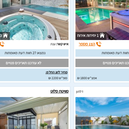
1 יחידות אירוח
3 יחידות איר
הצג מספר
איש קשר:
ענת
נמצאו 27 חוות דעת מאומתות
נו תאריכים פנויים
לא עודכנו תאריכים פנויים
מחיר לזוג החל מ:
אמצ"ש 1800 ₪
סופ"ש 2200 ₪
סוויטת סלוט
דלתון