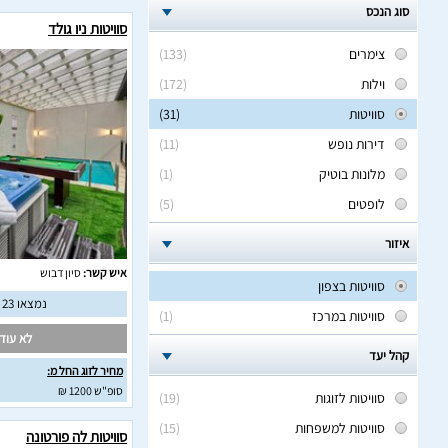
סוג הנכס
סוויטות ניו גולד
צימרים
(133)
וילות
(172)
סוויטות
(31)
דירות נופש
(11)
מלונות בוטיק
(1)
לופטים
(5)
איזור
איש קשר:
סיון דבוש
סוויטות בצפון
נמצאו 23 חוות דעת מאומתות
סוויטות במרכז
(1)
לא עודכ
קהל יעד
מחיר לזוג החל מ:
סופ"ש 1200 ₪
סוויטות לזוגות
(19)
סוויטות למשפחות
(15)
סוויטות לה פורטונה