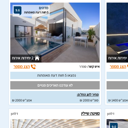
מדהים
9.6
5 חוות דעת מאומתות
וח
2 יחידות אירוח
הצג מספר
הצג מספר
איש קשר:
סמדר
נמצאו 5 חוות דעת מאומתות
לא עודכנו תאריכים פנויים
מחיר לזוג החל מ:
אמצ"ש 1400 ₪
סופ"ש 2000 ₪
אמצ"ש 2000 ₪
סוויטת שיילין
דלתון
דלתון
9.0