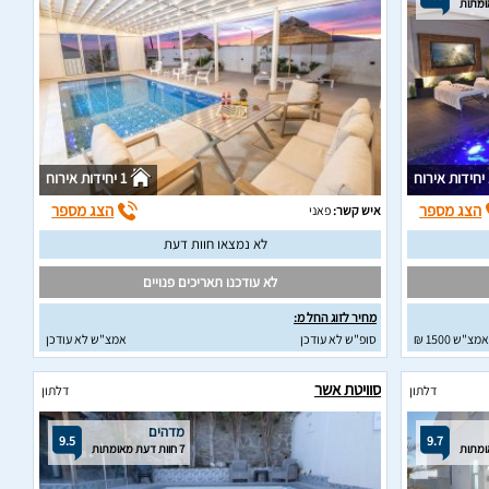
וח
1 יחידות אירוח
הצג מספר
הצג מספר
איש קשר:
פאני
לא נמצאו חוות דעת
לא עודכנו תאריכים פנויים
מחיר לזוג החל מ:
אמצ"ש 1500 ₪
סופ"ש לא עודכן
אמצ"ש לא עודכן
סוויטת אשר
דלתון
דלתון
מדהים
9.5
9.7
7 חוות דעת מאומתות