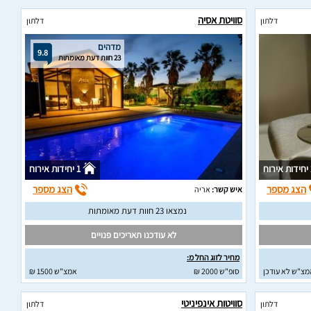
סוויטת אסיה
דלתון
דלתון
מדהים
9.8
23 חוות דעת מאומתות
וח
1 יחידות אירוח
הצג מספר
הצג מספר
איש קשר:
אריה
נמצאו 23 חוות דעת מאומתות
לא עודכנו תאריכים פנויים
מחיר לזוג החל מ:
מצ"ש לא עודכן
סופ"ש 2000 ₪
אמצ"ש 1500 ₪
סוויטות אינפיניטי
דלתון
דלתון