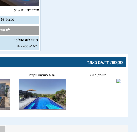
איש קשר:
בת שבע
נמצאו 16 חוות דעת מאומתות
לא עודכ
מחיר לזוג החל מ:
סופ"ש 2200 ₪
מקומות חדשים באתר
סוויטת רומא
שגית סוויטות יוקרה