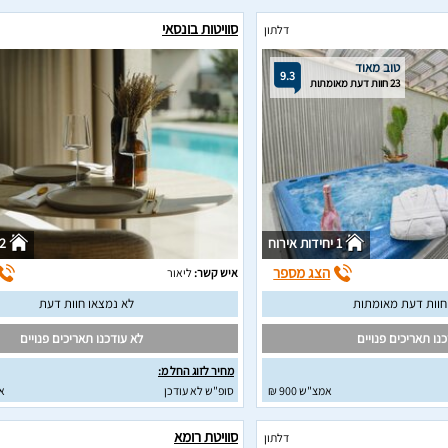
סוויטות בונסאי
דלתון
טוב מאוד
9.3
23 חוות דעת מאומתות
1 יחידות אירוח
2 יחידות איר
הצג מספר
איש קשר:
ליאור
לא נמצאו חוות דעת
נו תאריכים פנויים
לא עודכנו תאריכים פנויים
מחיר לזוג החל מ:
אמצ"ש 900 ₪
סופ"ש לא עודכן
א
סוויטת רומא
דלתון