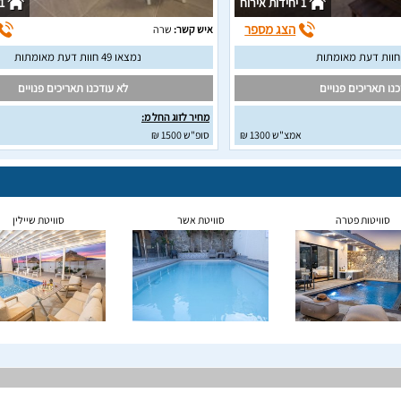
1 יחידות אירוח
1 יחידות איר
הצג מספר
איש קשר:
שרה
נמצאו 49 חוות דעת מאומתות
נו תאריכים פנויים
לא עודכנו תאריכים פנויים
מחיר לזוג החל מ:
אמצ"ש 1300 ₪
סופ"ש 1500 ₪
סוויטות פטרה
סוויטת אשר
סוויטת שיילין
האם באתר וקיישן יש סוויטות שמתאימות לדתיים?