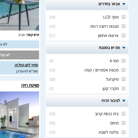
אבזור בחדרים
מסך LCD
(
19
)
מגבות רחצה רכות
(
19
)
איש קשר:
אביב
ארונות אחסון
(
17
)
לא נמ
מה יש במטבח
לא עודכ
תמי 4
(
4
)
מחיר לזוג החל מ:
מכונת אספרסו / קפה
(
15
)
סופ"ש לא עודכן
מיקרוגל
(
18
)
סוויטת רויה
מקרר קטן
(
5
)
לציבור הדתי
בית כנסת קרוב
(
19
)
מיחם
(
18
)
פלטה לשבת
(
19
)