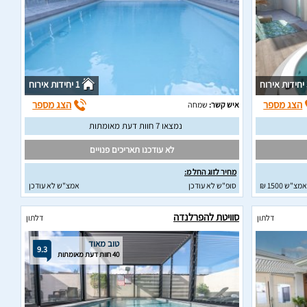
וח
1 יחידות אירוח
הצג מספר
הצג מספר
איש קשר:
שמחה
נמצאו 7 חוות דעת מאומתות
לא עודכנו תאריכים פנויים
מחיר לזוג החל מ:
אמצ"ש 1500 ₪
סופ"ש לא עודכן
אמצ"ש לא עודכן
סוויטת להפרלנדה
דלתון
דלתון
טוב מאוד
9.3
40 חוות דעת מאומתות