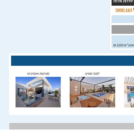
וח
הצג מספר
אמצ"ש 1200 ₪
לומה סוויט
סוויטות אינפיניטי