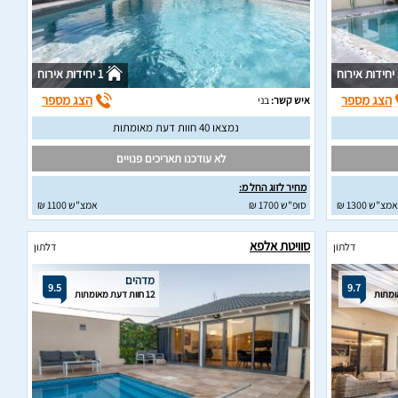
וח
1 יחידות אירוח
הצג מספר
הצג מספר
איש קשר:
בני
נמצאו 40 חוות דעת מאומתות
לא עודכנו תאריכים פנויים
מחיר לזוג החל מ:
אמצ"ש 1300 ₪
סופ"ש 1700 ₪
אמצ"ש 1100 ₪
סוויטת אלפא
דלתון
דלתון
מדהים
9.5
9.7
12 חוות דעת מאומתות