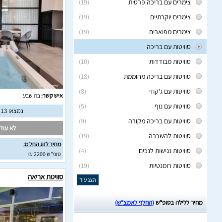
צימרים עם בריכה פרטית
(19)
צימרים יוקרתיים
(19)
צימרים מפוארים
(19)
סוויטות עם בריכה
סוויטות מבודדות
(10)
סוויטות עם בריכה מחוממת
(18)
סוויטות עם ג'קוזי
(8)
איש קשר:
בת שבע
סוויטות עם נוף
(5)
נמצאו 13 חוות דעת מאומתות
סוויטות עם בריכה מקורה
(9)
לא עודכ
סוויטות להשכרה
(19)
מחיר לזוג החל מ:
סוויטות נגישות לנכים
(4)
סופ"ש 2200 ₪
סוויטות רומנטיות
(19)
סוויטת אריאה
הצג עוד
מחיר ללילה בסופ“ש
(החלף לאמצ“ש)