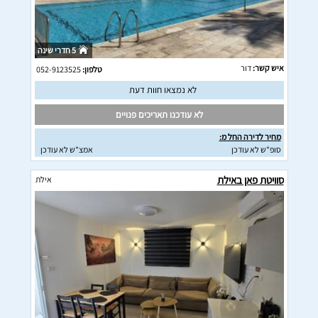
5 חדרי שינה
איש קשר:
דור
טלפון:
052-9123525
לא נמצאו חוות דעת
לא עודכנו תאריכים פנויים
מחיר לדירה החל מ:
סופ"ש לא עודכן
אמצ"ש לא עודכן
סוויטת פאן באילת
אילת