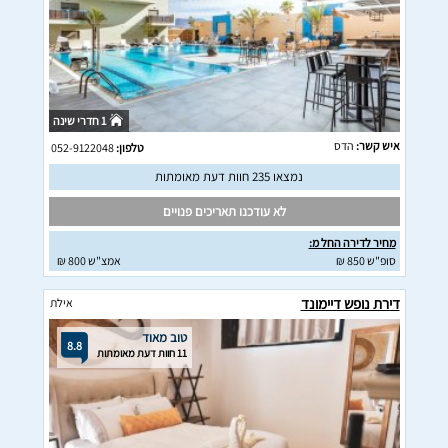
1 חדרי שינה
איש קשר:
הדס
טלפון:
052-9122048
נמצאו 235 חוות דעת מאומתות
לא עודכנו תאריכים פנויים
מחיר לדירה החל מ:
סופ"ש 850 ₪
אמצ"ש 800 ₪
דירת נופש דיימונד
אילת
טוב מאוד
8.8
11 חוות דעת מאומתות