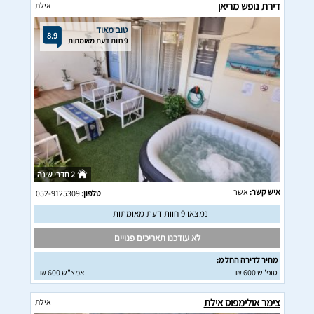
דירת נופש מריאן
אילת
טוב מאוד
8.9
9 חוות דעת מאומתות
2 חדרי שינה
איש קשר:
אשר
טלפון:
052-9125309
נמצאו 9 חוות דעת מאומתות
לא עודכנו תאריכים פנויים
מחיר לדירה החל מ:
סופ"ש 600 ₪
אמצ"ש 600 ₪
צימר אולימפוס אילת
אילת