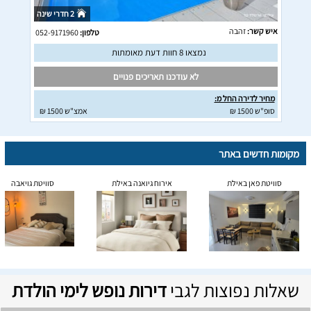
2 חדרי שינה
איש קשר:
זהבה
טלפון:
052-9171960
נמצאו 8 חוות דעת מאומתות
לא עודכנו תאריכים פנויים
מחיר לדירה החל מ:
סופ"ש 1500 ₪
אמצ"ש 1500 ₪
מקומות חדשים באתר
סוויטת פאן באילת
אירוח גיואנה באילת
סוויטת גויאבה
שאלות נפוצות לגבי
דירות נופש לימי הולדת