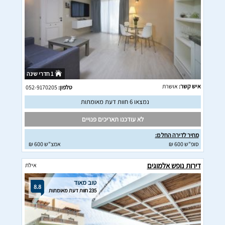
1 חדרי שינה
איש קשר:
אושרת
טלפון:
052-9170205
נמצאו 6 חוות דעת מאומתות
לא עודכנו תאריכים פנויים
מחיר לדירה החל מ:
סופ"ש 600 ₪
אמצ"ש 600 ₪
דירות נופש אלמוגים
אילת
טוב מאוד
8.8
235 חוות דעת מאומתות