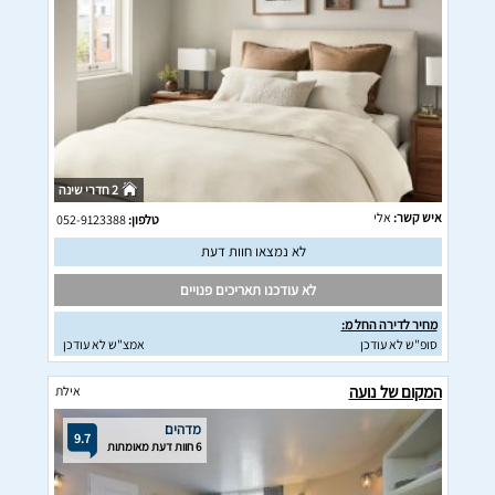
2 חדרי שינה
איש קשר:
אלי
טלפון:
052-9123388
לא נמצאו חוות דעת
לא עודכנו תאריכים פנויים
מחיר לדירה החל מ:
סופ"ש לא עודכן
אמצ"ש לא עודכן
המקום של נועה
אילת
מדהים
9.7
6 חוות דעת מאומתות