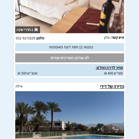
1 חדרי שינה
איש קשר:
אלון
טלפון:
052-9171929
נמצאו 11 חוות דעת מאומתות
לא עודכנו תאריכים פנויים
מחיר לדירה החל מ:
סופ"ש 400 ₪
אמצ"ש 300 ₪
הדירה של דידי
אילת