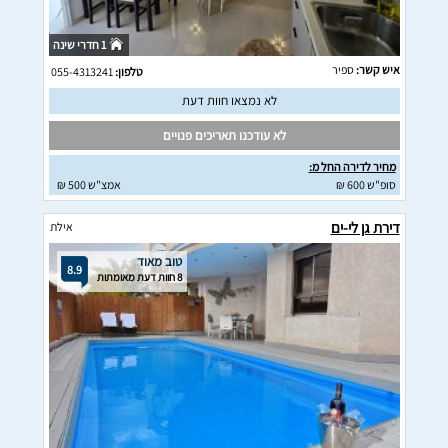
1 חדרי שינה
איש קשר:
ספיר
טלפון:
055-4313241
לא נמצאו חוות דעת
לא עודכנו תאריכים פנויים
מחיר לדירה החל מ:
סופ"ש 600 ₪
אמצ"ש 500 ₪
דירת גן לי-ים
אילת
טוב מאוד
8.9
8 חוות דעת מאומתות