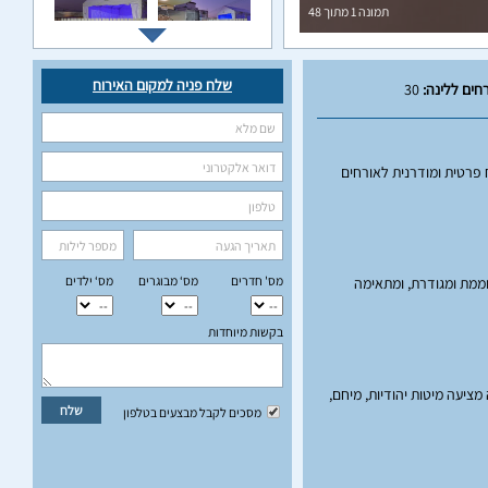
תמונה
1
מתוך
48
שלח פניה למקום האירוח
חים ללינה:
30
 פרטית ומודרנית לאורחים
מס' חדרים
מס‘ מבוגרים
מס‘ ילדים
 הפרטית היא גם מחוממת ומגודרת, ומתאימה
בקשות מיוחדות
ציעה מיטות יהודיות, מיחם,
שלח
מסכים לקבל מבצעים בטלפון