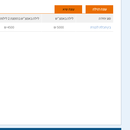
עונה רגילה
עונת שיא
סוג יחידה
לילה באמצ״ש
לילה באמצ״ש בהזמנת 2 לילות
בין תכלת לכנרת
5000
₪
4500
₪