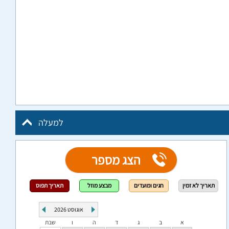
למעלה
הצג מספר
תאריך לא זמין
חגים ומועדים
מבצע מוזל
תאריך תפוס
אוגוסט
2026
א
ב
ג
ד
ה
ו
שבת