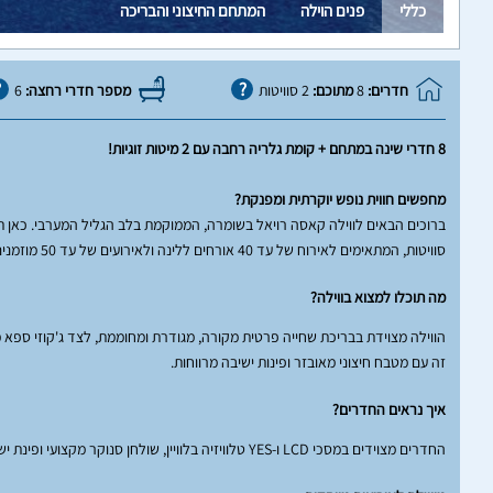
כללי
פנים הוילה
המתחם החיצוני והבריכה
חדרים:
8
מתוכם:
2 סוויטות
מספר חדרי רחצה:
6
8 חדרי שינה במתחם + קומת גלריה רחבה עם 2 מיטות זוגיות!
מחפשים חווית נופש יוקרתית ומפנקת?
סוויטות, המתאימים לאירוח של עד 40 אורחים ללינה ולאירועים של עד 50 מוזמנים, עם נגישות מלאה לנכים.
מה תוכלו למצוא בווילה?
הווילה מצוידת בבריכת שחייה פרטית מקורה, מגודרת ומחוממת, לצד ג'קוזי ספא מפ
זה עם מטבח חיצוני מאובזר ופינות ישיבה מרווחות.
איך נראים החדרים?
החדרים מצוידים במסכי LCD ו-YES טלוויזיה בלוויין, שולחן סנוקר מקצועי ופינת ישיבה נוחה. במטבח תמצאו את כל מה שצריך: מקרר, תנור, ומדיח כלים - הכל כדי להבטיח אירוח מושלם.