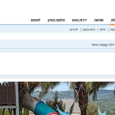
לות
סוויטות
דירות נופש
מלונות בוטיק
לופטים
ות
זולות
וילות בצפון
לדתיים
וילה קאסה רויאל