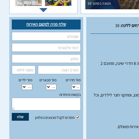
תמונה
1
מתוך
69
שלח פניה למקום האירוח
חים ללינה:
38
ברוכים הבאים לווילה קאסה רויאל בשומרה, הממוקמת בלב הגליל המערבי. כאן תמצאו שילוב מושלם של יוקרה ופרטיות, המיועד למי שמבקש את הטוב ביותר. הווילה מציעה 8 חדרי שינה, מתוכם 2
מס' חדרים
מס‘ מבוגרים
מס‘ ילדים
בקשות מיוחדות
נג, ומתקני חצר לילדים, וכל
שלח
מסכים לקבל מבצעים בטלפון