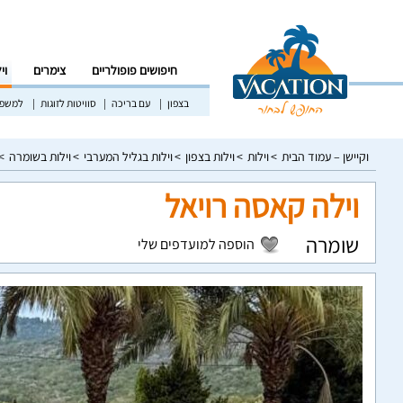
חיפושים פופולריים
צימרים
וי
בצפון
עם בריכה
סוויטות לזוגות
למשפח
וקיישן – עמוד הבית
וילות
וילות בצפון
וילות בגליל המערבי
וילות בשומרה
וילה קאסה רויאל
שומרה
הוספה למועדפים שלי