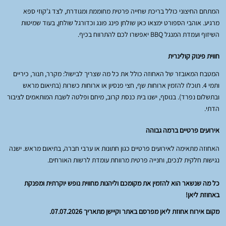
המתחם החיצוני כולל בריכת שחייה פרטית מחוממת ומגודרת, לצד ג'קוזי ספא
מרגיע. אוהבי הספורט ימצאו כאן שולחן פינג פונג וכדורגל שולחן, בעוד שמיטות
השיזוף ועמדת המנגל BBQ יאפשרו לכם להתרווח בכיף.
חווית פינוק קולינרית
המטבח המאובזר של האחוזה כולל את כל מה שצריך לבישול: מקרר, תנור, כיריים
ותמי 4. תוכלו להזמין ארוחות שף, חצי פנסיון או ארוחות כשרות (בתיאום מראש
ובתשלום נפרד). בנוסף, ישנו בית כנסת קרוב, מיחם ופלטה לשבת המותאמים לציבור
הדתי.
אירועים פרטיים ברמה גבוהה
האחוזה מתאימה לאירועים פרטיים כגון חתונות או ערבי חברה, בתיאום מראש. ישנה
נגישות חלקית לנכים, וחנייה פרטית מרווחת עומדת לרשות האורחים.
כל מה שנשאר הוא להזמין את מקומכם וליהנות מחווית נופש יוקרתית ומפנקת
באחוזת ליאן!
מקום אירוח אחוזת ליאן מפרסם באתר וקיישן מתאריך 07.07.2026.