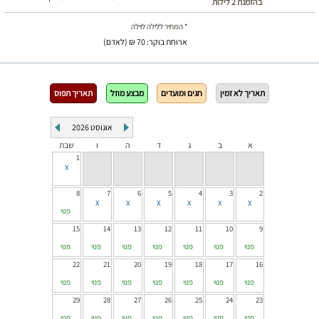
בהזמנת 2 לילות
* המחיר ללילה לוילה
ארוחת בוקר: 70 ₪ (לאדם)
תאריך לא זמין
חגים ומועדים
מבצע מוזל
תאריך תפוס
אוגוסט
2026
א
ב
ג
ד
ה
ו
שבת
1
8
7
6
5
4
3
2
פנוי
15
14
13
12
11
10
9
פנוי
פנוי
פנוי
פנוי
פנוי
פנוי
פנוי
22
21
20
19
18
17
16
פנוי
פנוי
פנוי
פנוי
פנוי
פנוי
פנוי
29
28
27
26
25
24
23
פנוי
פנוי
פנוי
פנוי
פנוי
פנוי
פנוי