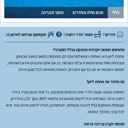
כללי
פנים הוילה והחדרים
החצר והבריכה
חדרים:
7
מספר חדרי רחצה:
7
מקסימום אורחים לאירוע:
38
מחפשים חופשה יוקרתית ומפנקת בגליל המערבי?
אחוזת ליאן היא האחוזה המושלמת עבורכם, ממוקמת במושב נטועה שבצפון,
ומבטיחה חווית נופש מפוארת ובלתי נשכחת. בין אם אתם מתכננים אירוע משפחתי,
חופשה רומנטית או יום כיף עם החברים, האחוזה מתאימה לכל סגנון אירוח.
מה מייחד את אחוזת ליאן?
האחוזה מציעה שבעה חדרי שינה מרווחים ומפנקים, כל אחד מהם מצויד בחדר
רחצה פרטי. האורחים יוכלו ליהנות מאינטרנט אלחוטי WIFI, מסך LCD בחדרים,
וקונסולת משחקים PS3 להנאה מושלמת. לנוחיותכם, תוכלו להזמין שירות עוזר אישי
לכל צורך במהלך השהות.
מתחמי יוקרה ובריכה פרטית