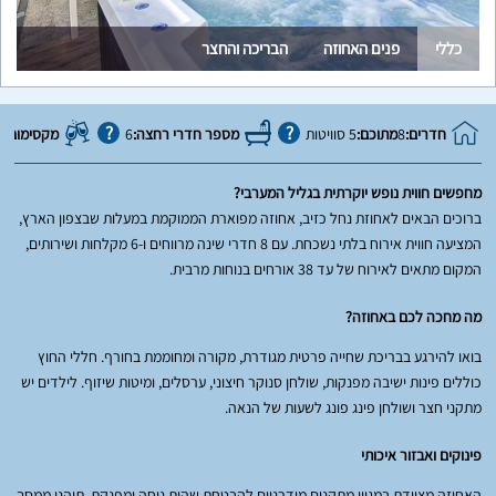
כללי
פנים האחוזה
הבריכה והחצר
חדרים:
8
מתוכם:
5 סוויטות
מספר חדרי רחצה:
6
מקסימום או
מחפשים חווית נופש יוקרתית בגליל המערבי?
ברוכים הבאים לאחוזת נחל כזיב, אחוזה מפוארת הממוקמת במעלות שבצפון הארץ,
המציעה חווית אירוח בלתי נשכחת. עם 8 חדרי שינה מרווחים ו-6 מקלחות ושירותים,
המקום מתאים לאירוח של עד 38 אורחים בנוחות מרבית.
מה מחכה לכם באחוזה?
בואו להירגע בבריכת שחייה פרטית מגודרת, מקורה ומחוממת בחורף. חללי החוץ
כוללים פינות ישיבה מפנקות, שולחן סנוקר חיצוני, ערסלים, ומיטות שיזוף. לילדים יש
מתקני חצר ושולחן פינג פונג לשעות של הנאה.
פינוקים ואבזור איכותי
האחוזה מצוידת במגוון מתקנים מודרניים להבטחת שהות נוחה ומפנקת. תיהנו ממסך