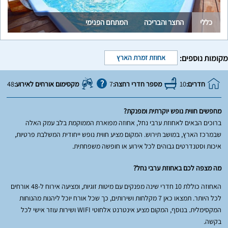
כללי
החצר והבריכה
המתחם הפנימי
מקומות נוספים:
אחוזת זמרת הארץ
חדרים:
10
מספר חדרי רחצה:
7
מקסימום אורחים לאירוע:
48
מחפשים חווית נופש יוקרתית ומפנקת?
ברוכים הבאים לאחוזת ערבי נחל, אחוזה מפוארת הממוקמת בלב עמק האלה
שבמרכז הארץ, במושב תירוש. המקום מציע חווית נופש ייחודית המשלבת פרטיות,
איכות וסטנדרטים גבוהים לכל אירוע או חופשה משפחתית.
מה מצפה לכם באחוזת ערבי נחל?
האחוזה כוללת 10 חדרי שינה מפנקים עם מיטות זוגיות, ומציעה אירוח ל-48 אורחים
לכל היותר. תמצאו כאן 7 מקלחות ושירותים, כך שכל אורח יוכל ליהנות מהנוחות
המקסימלית. בנוסף, המקום מציע אינטרנט אלחוטי WIFI ושירות עוזר אישי לכל
בקשה.