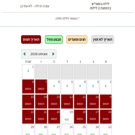
לילה בסופ“ש
עונה רגילה - לא עודכן
בהזמנת 2 לילות
* המחיר ללילה לוילה
תאריך לא זמין
חגים ומועדים
מבצע מוזל
תאריך תפוס
אוגוסט
2026
א
ב
ג
ד
ה
ו
שבת
1
8
7
6
5
4
3
2
15
14
13
12
11
10
9
22
21
20
19
18
17
16
פנוי
29
28
27
26
25
24
23
פנוי
פנוי
פנוי
פנוי
פנוי
פנוי
פנוי