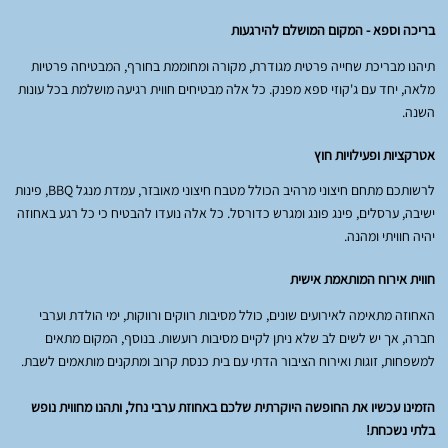
בריכה וספא - המקום המושלם להירגעות
תיהנו מבריכת שחייה פרטית מגודרת, מקורה ומחוממת בחורף, המבטיחה פרטיות
מלאה, יחד עם ג'קוזי ספא מפנק. כל אלה מבטיחים חווית רגיעה מושלמת בכל עונות
השנה.
אטרקציות ופעילויות חוץ
לרשותכם מתחם חיצוני מרהיב הכולל מטבח חיצוני מאובזר, עמדת מנגל BBQ, פינות
ישיבה, ערסלים, פינג פונג ומגרש כדורסל. כל אלה נועדו להבטיח כי כל רגע באחוזה
יהיה חוויתי ומהנה.
חווית אירוח המותאמת אישית
האחוזה מתאימה לאירועים שונים, כולל מסיבות רווקים ורווקות, ימי הולדת וערבי
חברה, אך יש לשים לב שלא ניתן לקיים מסיבות רועשות. בנוסף, המקום מתאים
למשפחות, זוגות ואירוח הציבור הדתי עם בית כנסת קרוב ומתקנים מותאמים לשבת.
הזמינו עכשיו את החופשה היוקרתית שלכם באחוזת ערבי נחל, ותהנו מחווית נופש
בלתי נשכחת!