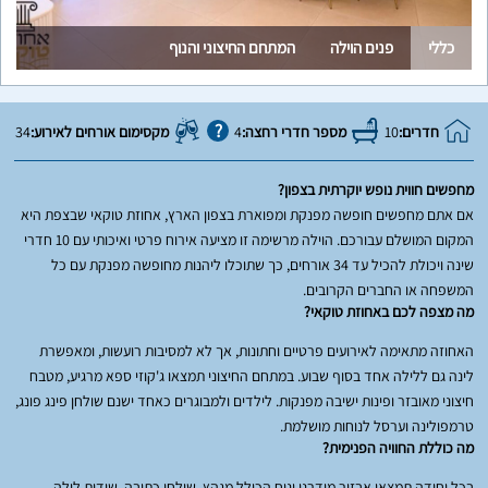
כללי
פנים הוילה
המתחם החיצוני והנוף
חדרים:
10
מספר חדרי רחצה:
4
מקסימום אורחים לאירוע:
34
מחפשים חווית נופש יוקרתית בצפון?
אם אתם מחפשים חופשה מפנקת ומפוארת בצפון הארץ, אחוזת טוקאי שבצפת היא
המקום המושלם עבורכם. הוילה מרשימה זו מציעה אירוח פרטי ואיכותי עם 10 חדרי
שינה ויכולת להכיל עד 34 אורחים, כך שתוכלו ליהנות מחופשה מפנקת עם כל
המשפחה או החברים הקרובים.
מה מצפה לכם באחוזת טוקאי?
האחוזה מתאימה לאירועים פרטיים וחתונות, אך לא למסיבות רועשות, ומאפשרת
לינה גם ללילה אחד בסוף שבוע. במתחם החיצוני תמצאו ג'קוזי ספא מרגיע, מטבח
חיצוני מאובזר ופינות ישיבה מפנקות. לילדים ולמבוגרים כאחד ישנם שולחן פינג פונג,
טרמפולינה וערסל לנוחות מושלמת.
מה כוללת החוויה הפנימית?
בכל יחידה תמצאו אבזור מודרני ונוח הכולל מגהץ, שולחן כתיבה, שידות לילה