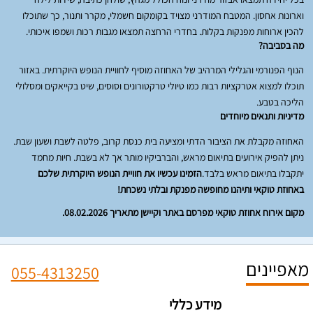
וארונות אחסון. המטבח המודרני מצויד בקומקום חשמלי, מקרר ותנור, כך שתוכלו
להכין ארוחות מפנקות בקלות. בחדרי הרחצה תמצאו מגבות רכות ושמפו איכותי.
מה בסביבה?
הנוף הפנורמי והגלילי המרהיב של האחוזה מוסיף לחוויית הנופש היוקרתית. באזור
תוכלו למצוא אטרקציות רבות כמו טיולי טרקטורונים וסוסים, שיט בקייאקים ומסלולי
הליכה בטבע.
מדיניות ותנאים מיוחדים
האחוזה מקבלת את הציבור הדתי ומציעה בית כנסת קרוב, פלטה לשבת ושעון שבת.
ניתן להפיק אירועים בתיאום מראש, והברביקיו מותר אך לא בשבת. חיות מחמד
יתקבלו בתיאום מראש בלבד.
הזמינו עכשיו את חוויית הנופש היוקרתית שלכם
באחוזת טוקאי ותיהנו מחופשה מפנקת ובלתי נשכחת!
מקום אירוח אחוזת טוקאי מפרסם באתר וקיישן מתאריך 08.02.2026.
מאפיינים
055-4313250
מידע כללי