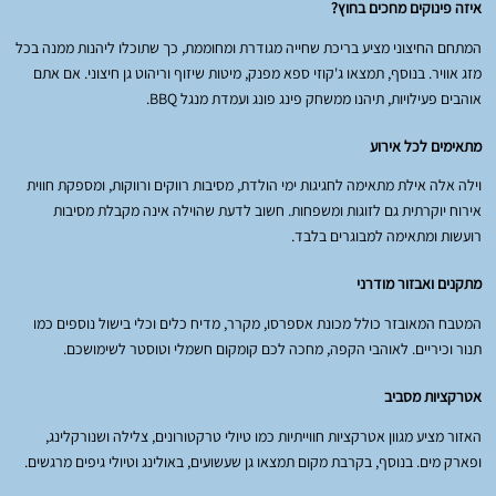
איזה פינוקים מחכים בחוץ?
המתחם החיצוני מציע בריכת שחייה מגודרת ומחוממת, כך שתוכלו ליהנות ממנה בכל
מזג אוויר. בנוסף, תמצאו ג'קוזי ספא מפנק, מיטות שיזוף וריהוט גן חיצוני. אם אתם
אוהבים פעילויות, תיהנו ממשחק פינג פונג ועמדת מנגל BBQ.
מתאימים לכל אירוע
וילה אלה אילת מתאימה לחגיגות ימי הולדת, מסיבות רווקים ורווקות, ומספקת חווית
אירוח יוקרתית גם לזוגות ומשפחות. חשוב לדעת שהוילה אינה מקבלת מסיבות
רועשות ומתאימה למבוגרים בלבד.
מתקנים ואבזור מודרני
המטבח המאובזר כולל מכונת אספרסו, מקרר, מדיח כלים וכלי בישול נוספים כמו
תנור וכיריים. לאוהבי הקפה, מחכה לכם קומקום חשמלי וטוסטר לשימושכם.
אטרקציות מסביב
האזור מציע מגוון אטרקציות חווייתיות כמו טיולי טרקטורונים, צלילה ושנורקלינג,
ופארק מים. בנוסף, בקרבת מקום תמצאו גן שעשועים, באולינג וטיולי גיפים מרגשים.