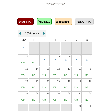
* המחיר ללילה לוילה
תאריך לא זמין
חגים ומועדים
מבצע מוזל
תאריך תפוס
אוגוסט
2026
א
ב
ג
ד
ה
ו
שבת
1
8
7
6
5
4
3
2
פנוי
פנוי
15
14
13
12
11
10
9
פנוי
פנוי
פנוי
פנוי
פנוי
פנוי
פנוי
22
21
20
19
18
17
16
פנוי
פנוי
פנוי
פנוי
פנוי
פנוי
פנוי
29
28
27
26
25
24
23
פנוי
פנוי
פנוי
פנוי
פנוי
פנוי
פנוי
31
30