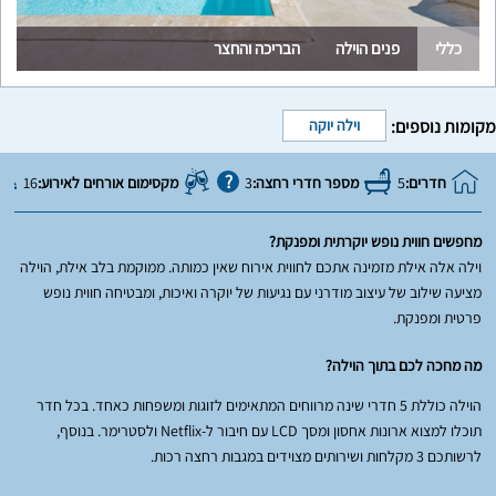
כללי
פנים הוילה
הבריכה והחצר
מקומות נוספים:
וילה יוקה
חדרים:
5
מספר חדרי רחצה:
3
מקסימום אורחים לאירוע:
16
מחפשים חווית נופש יוקרתית ומפנקת?
וילה אלה אילת מזמינה אתכם לחווית אירוח שאין כמותה. ממוקמת בלב אילת, הוילה
מציעה שילוב של עיצוב מודרני עם נגיעות של יוקרה ואיכות, ומבטיחה חווית נופש
פרטית ומפנקת.
מה מחכה לכם בתוך הוילה?
הוילה כוללת 5 חדרי שינה מרווחים המתאימים לזוגות ומשפחות כאחד. בכל חדר
תוכלו למצוא ארונות אחסון ומסך LCD עם חיבור ל-Netflix ולסטרימר. בנוסף,
לרשותכם 3 מקלחות ושירותים מצוידים במגבות רחצה רכות.