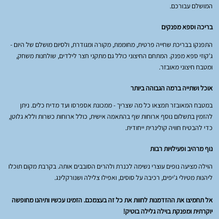
המושלם עבורכם.
בריכה וספא מפנקים
התפנקו בבריכת שחייה פרטית, מחוממת, מקורה ומגודרת, ולסיום מושלם של היום -
ג'קוזי ספא מפנק. המתחם החיצוני כולל גם מתקני חצר לילדים, שולחנות משחק,
ומטבח חיצוני מאובזר.
אוכל ושתייה ברמה הגבוהה ביותר
במטבח המאובזר תמצאו כל מה שצריך - ממכונת אספרסו ועד מדיח כלים. ניתן
להזמין בתשלום נוסף ארוחות שף בהתאמה אישית, כולל ארוחות כשרות וללא גלוטן,
כדי להבטיח חוויה קולינרית ייחודית.
נוף מרהיב ופעילויות רבות
הוילה מציעה נופים עוצרי נשימה לכנרת ולהרים הסובבים אותה. בקרבת מקום תוכלו
ליהנות מטיולי ג'יפים, רכיבה על סוסים, ואפילו צלילה ושנורקלינג.
אל תחמיצו את ההזדמנות לחוות את כל זה בעצמכם. הזמינו עכשיו ותיהנו מחופשה
יוקרתית ומפנקת בוילה גלילה בוטיק!