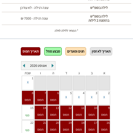
לילה בסופ“ש
עונה רגילה - לא עודכן
לילה בסופ“ש
עונה רגילה -
7000
₪
בהזמנת 2 לילות
* המחיר ללילה לוילה
תאריך לא זמין
חגים ומועדים
מבצע מוזל
תאריך תפוס
אוגוסט
2026
א
ב
ג
ד
ה
ו
שבת
1
8
7
6
5
4
3
2
15
14
13
12
11
10
9
פנוי
22
21
20
19
18
17
16
פנוי