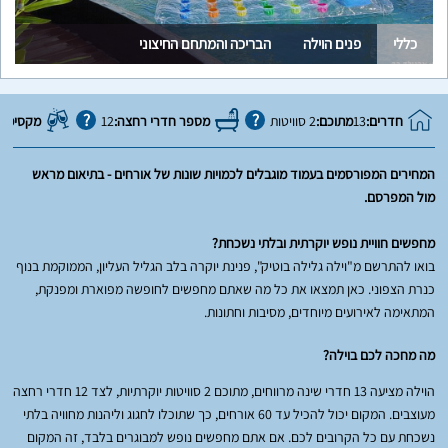
כללי
פנים הוילה
הבריכה והמתחם החיצוני
חדרים:
13
מתוכם:
2 סוויטות
מספר חדרי רחצה:
12
מקסימום 
המחירים המפורסמים בעמוד מוגבלים לכמויות שונות של אורחים - בתיאום מראש
מול המפרסם.
מחפשים חוויית נופש יוקרתית ובלתי נשכחת?
בואו להתרשם מ"וילה גלילה בוטיק", פנינת יוקרה בלב הגליל העליון, הממוקמת בנוף
כנרת הצפוני. כאן תמצאו את כל מה שאתם מחפשים לחופשה מפוארת ומפנקת,
המתאימה לאירועים מיוחדים, מסיבות וחתונות.
מה מחכה לכם בוילה?
הוילה מציעה 13 חדרי שינה מרווחים, מתוכם 2 סוויטות יוקרתיות, לצד 12 חדרי רחצה
מעוצבים. המקום יכול להכיל עד 60 אורחים, כך שתוכלו לחגוג וליהנות מחוויה בלתי
נשכחת עם כל הקרובים לכם. אם אתם מחפשים נופש למבוגרים בלבד, זה המקום