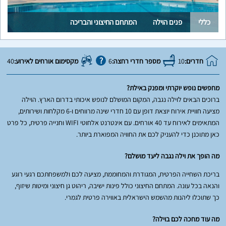
כללי
פנים הוילה
המתחם החיצוני והבריכה
חדרים:
10
מספר חדרי רחצה:
6
מקסימום אורחים לאירוע:
40
מחפשים נופש יוקרתי ומפנק באילת?
ברוכים הבאים לוילה נגבה, המקום המושלם לנופש איכותי בדרום הארץ. הוילה
מציעה חוויית אירוח יוצאת דופן עם 10 חדרי שינה מרווחים ו-6 מקלחות ושירותים,
המתאימים לאירוח עד 40 אורחים. עם אינטרנט אלחוטי WIFI וחנייה פרטית, כל פרט
כאן מתוכנן כדי להעניק לכם את החוויה המפוארת ביותר.
מה הופך את וילה נגבה ליעד מושלם?
בריכת השחייה הפרטית, המגודרת והמחוממת, מציעה לכם ולמשפחתכם רגעי רוגע
והנאה בכל עונה. המתחם החיצוני כולל פינות ישיבה, ריהוט גן חיצוני ומיטות שיזוף,
כך שתוכלו ליהנות מהשמש הישראלית באווירה פרטית לגמרי.
מה עוד מחכה לכם בוילה?