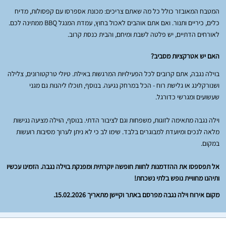
המטבח המאובזר כולל כל מה שאתם צריכים: מכונת אספרסו עם קפסולות, מדיח
כלים, כיריים ותנור. ואם אתם אוהבים לאכול בחוץ, עמדת המנגל BBQ ממתינה לכם.
לאורחים הדתיים, יש פלטה לשבת ומיחם, והבית כנסת קרוב.
האם יש אטרקציות מסביב?
בוילה נגבה, אתם קרובים לכל הפעילויות המרגשות באילת. טיולי טרקטורונים, צלילה
ושנורקלינג או גלישת רוח - הכל במרחק נגיעה. בנוסף, תוכלו ליהנות גם מגני
שעשועים ומגרשי כדורגל.
וילה נגבה מתאימה לזוגות, משפחות וגם לציבור הדתי. בנוסף, הוילה מציעה נגישות
מלאה לנכים ומיועדת למבוגרים בלבד. שימו לב כי לא ניתן לערוך מסיבות רועשות
במקום.
אל תפספסו את ההזדמנות לחוות חופשה יוקרתית ומפנקת בוילה נגבה. הזמינו עכשיו
ותיהנו מחוויית נופש בלתי נשכחת!
מקום אירוח וילה נגבה מפרסם באתר וקיישן מתאריך 15.02.2026.