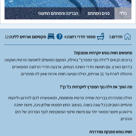
כללי
פנים המתחם
הבריכה והמתחם החיצוני
חדרים:
5
מספר חדרי רחצה:
4
מקסימום אורחים ללינה:
12
מחפשים חווית נופש יוקרתית ומפנקת?
ברוכים הבאים ל"וילה נוף המפרץ" באילת, המקום המושלם לחופשה פרטית ושקטה
בדרום הארץ. עם חמשת חדרי השינה הנוחים, ארבעה חדרי הרחצה המפוארים
והיכולת לארח עד 11 אורחים, הוילה מציעה חווית אירוח שאין לה מתחרים.
מה הופך את וילה נוף המפרץ ליוקרתית כל כך?
הוילה מתהדרת בבריכת שחייה פרטית ומחוממת, המאפשרת לכם להירגע וליהנות
מהחיים הטובים בכל עונה בשנה. בעיצוב החוץ תמצאו שולחן גינה, פינות ישיבה
וריהוט גן חיצוני מפואר יחד עם מיטות שיזוף המשקיפות לנוף המרהיב של הים
וההרים.
חווית נופש מפנקת ומודרנית