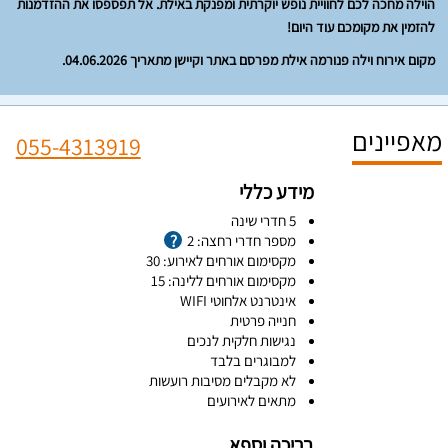
הוילה מחכה לכם לחוויית נופש יוקרתית ומפנקת באילת. אל תפספסו את ההזדמנות
להזמין את מקומכם עוד היום!
מקום אירוח וילה פנורמה אילת מפרסם באתר וקיישן מתאריך 04.06.2026.
מאפיינים
055-4313919
מידע כללי
5 חדרי שינה
מספר חדרי רחצה: 2
מקסימום אורחים לאירוע: 30
מקסימום אורחים ללינה: 15
אינטרנט אלחוטי WIFI
חנייה פרטית
נגישות חלקית לנכים
למבוגרים בלבד
לא מקבלים מסיבות רועשות
מתאים לאירועים
בריכה וספא