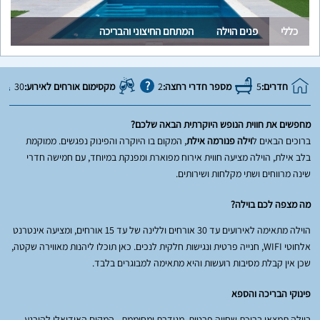
כללי
פנים הוילה
המתחם החיצוני והבריכה
חדרים:
5
מספר חדרי רחצה:
2
מקסימום אורחים לאירוע:
30
מחפשים את חווית הנופש היוקרתית הבאה שלכם?
ברוכים הבאים ל
וילה פנורמה אילת
, המקום בו היוקרה והפינוק נפגשים. ממוקמת
בלב אילת, הוילה מציעה חווית אירוח מפוארת ומפנקת במיוחד, עם חמישה חדרי
שינה מרווחים ושתי מקלחות ושירותים.
מה מצפה לכם בוילה?
הוילה מתאימה לאירועים עד 30 אורחים וללינה של עד 15 אורחים, ומציעה אינטרנט
אלחוטי WIFI, חנייה פרטית ונגישות חלקית לנכים. כאן תוכלו ליהנות מאווירה שקטה,
שכן אין קבלת מסיבות רועשות והיא מתאימה למבוגרים בלבד.
פינוקי הבריכה והספא
בוילה תמצאו בריכת שחייה פרטית, מגודרת ומחוממת - המקום האידיאלי להירגע