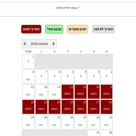
* המחיר ללילה לוילה
תאריך לא זמין
חגים ומועדים
מבצע מוזל
תאריך תפוס
אוגוסט
2026
א
ב
ג
ד
ה
ו
שבת
1
8
7
6
5
4
3
2
פנוי
15
14
13
12
11
10
9
פנוי
פנוי
פנוי
22
21
20
19
18
17
16
29
28
27
26
25
24
23
פנוי
פנוי
פנוי
פנוי
פנוי
פנוי
פנוי
31
30