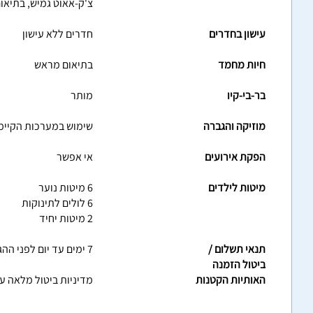
צ'ק-אאוט גמיש, בתיאו
עישון בחדרים
חדרים ללא עישון
חיות מחמד
בתיאום מראש
בר-בי-קיו
מותר
מוזיקה והגברה
שימוש במערכות הקיימ
הפקת אירועים
אי אפשר
מיטות לילדים
6 מיטות נוער
6 לולים לתינוקות
2 מיטות יחיד
תנאי תשלום /
7 ימים עד יום לפני ההגעה - דמי ביטול של 100% מסך ההזמנה
ביטול הזמנה
האותיות הקטנות
מדיניות ביטול מלאה 