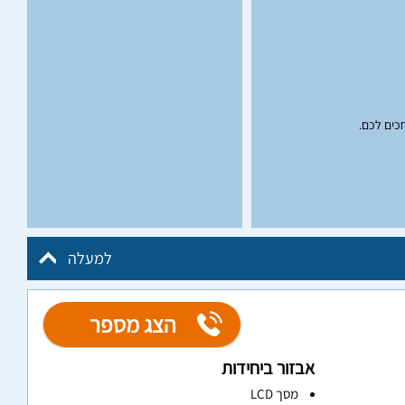
חכים לכם.
למעלה
הצג מספר
אבזור ביחידות
מסך LCD