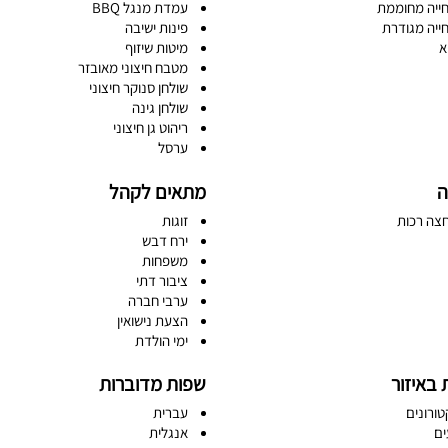
ייה מחוממת
עמדת מנגל BBQ
ייה מגודרת
פינות ישיבה
א
מיטות שיזוף
מטבח חיצוני מאובזר
שולחן סנוקר חיצוני
שולחן גינה
ריהוט גן חיצוני
ערסל
ה
מתאים לקהל
צה רכות
זוגות
ירח דבש
משפחות
ציבור דתי
ערבי חברה
הצעת נישואין
ימי הולדת
 באיזור
שפות מדוברות
טורונים
עברית
ים
אנגלית