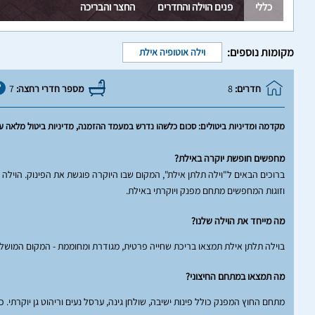
כללי
פנים הוילה והחדרים
החצר והבריכה
מקומות נוספים:
וילה אוטופיה אילת
חדרים:
8
מספר חדרי רחצה:
7
מקדמה ומדיניות ביטולים: סכום כלשהו נדרש במעמד ההזמנה, מדיניות ביטול מלאה 
מחפשים חופשת יוקרה באילת?
וזוגות המחפשים מתחם מפנק ויוקרתי באילת.
מה מייחד את הוילה שלנו?
בוילה תלתן אילת תמצאו בריכת שחייה פרטית, מגודרת ומחוממת - המקום המושלם 
מה תמצאו במתחם החיצוני?
מתחם החוץ המפנק כולל פינות ישיבה, שולחן גינה, ערסל נעים וריהוט גן יוקרתי. כמו כן, תיהנו משולחן סנו