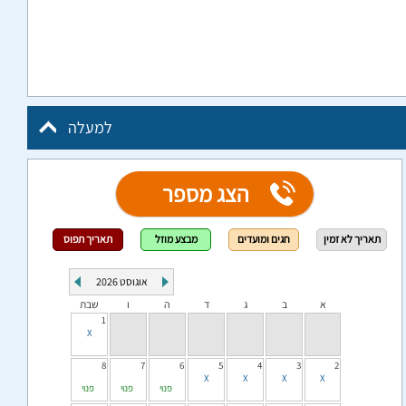
למעלה
הצג מספר
תאריך לא זמין
חגים ומועדים
מבצע מוזל
תאריך תפוס
אוגוסט
2026
א
ב
ג
ד
ה
ו
שבת
1
8
7
6
5
4
3
2
פנוי
פנוי
פנוי