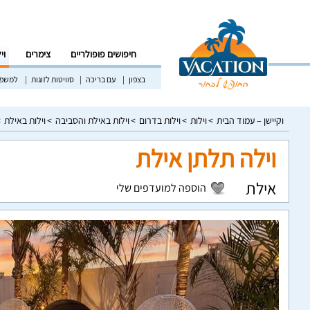
חיפושים פופולריים
צימרים
וי
בצפון
עם בריכה
סוויטות לזוגות
למשפח
וקיישן – עמוד הבית
וילות
וילות בדרום
וילות באילת והסביבה
וילות באילת
וילה תלתן אילת
אילת
הוספה למועדפים שלי