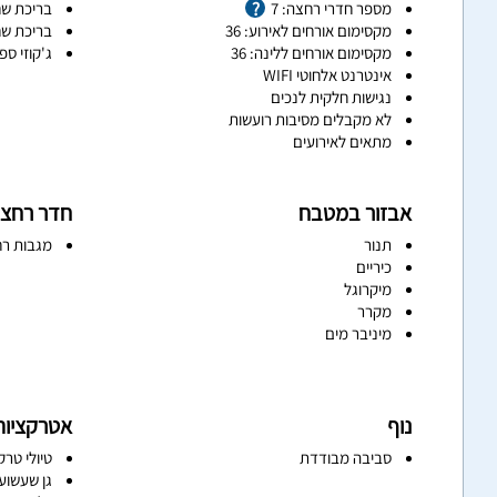
מספר חדרי רחצה: 7
בריכת שח
מקסימום אורחים לאירוע: 36
בריכת שח
מקסימום אורחים ללינה: 36
ג'קוזי ספ
אינטרנט אלחוטי WIFI
נגישות חלקית לנכים
לא מקבלים מסיבות רועשות
מתאים לאירועים
אבזור במטבח
חדר רחצ
תנור
מגבות רח
כיריים
מיקרוגל
מקרר
מיניבר מים
נוף
אטרקציות
סביבה מבודדת
טיולי טרק
גן שעשוע