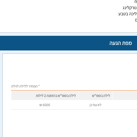
ח
נורקלינג
ליכה בטבע
ם
מפת הגעה
* המחיר ללילה לוילה
לילה בסופ"ש
לילה בסופ"ש בהזמנת 2 לילות
לא עודכן
6000
₪