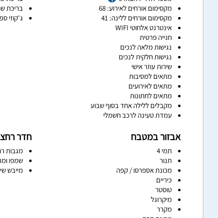
מקסימום אורחים לאירוע: 68
בריכת שח
מקסימום אורחים ללינה: 41
ג'קוזי ספ
אינטרנט אלחוטי WIFI
חנייה פרטית
נגישות מלאה לנכים
נגישות חלקית לנכים
שירות עוזר אישי
מתאים למסיבות
מתאים לאירועים
מתאים לחתונות
מקבלים ללילה אחד בסוף שבוע
עמדת טעינה לרכב חשמלי
אבזור במטבח
חדר רחצ
תמי 4
מגבות רח
תנור
שמפו ומר
מכונת אספרסו / קפה
מייבש שי
כיריים
טוסטר
מיקרוגל
מקרר