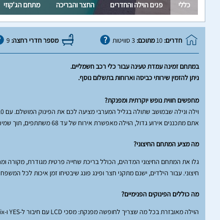
כללי
פנים הוילה והחדרים
החצר והבריכה
מתחם הג'קוזי
חדרים:
10
מתוכם:
3 סוויטות
מספר חדרי רחצה:
9
במתחם זמינה עמדת טעינה עבור כלי רכב חשמליים.
ניתן להזמין שירותי כביסה וארוחות בתשלום נוסף.
מחפשים חווית נופש יוקרתית ומפנקת?
אתם מתכננים אירוע גדול, הוילה מאפשרת אירוח של עד 68 משתתפים, תוך שמירה על סטנדרטים גבוהים של איכות ושירות.
מה מציע המתחם החיצוני?
חיצוני. עבור הילדים, ישנם מתקני חצר ופינג פונג שיבטיחו זמן איכות לכל המשפחה
מה כוללים הפינוקים הפנימיים?