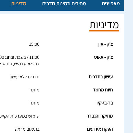
מאפיינים
מחירים וזמינות חדרים
מדיניות
מדיניות
צ‘ק - אין
15:00
צ‘ק - אאוט
11:00 / בשבת ובחג: 17:00
צק-אאוט גמיש, בתוספ
עישון בחדרים
חדרים ללא עישון
חיות מחמד
מותר
בר-בי-קיו
מותר
מוזיקה והגברה
שימוש במערכות הקיימ
הפקת אירועים
בתיאום מראש