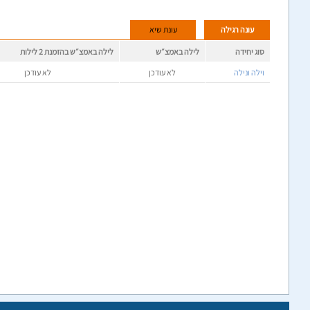
עונה רגילה
עונת שיא
סוג יחידה
לילה באמצ״ש
לילה באמצ״ש בהזמנת 2 לילות
וילה ונילה
לא עודכן
לא עודכן