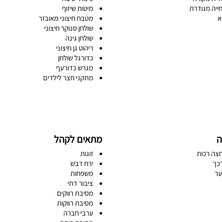
ייה מגודרת
מיטות שיזוף
א
מטבח חיצוני מאובזר
שולחן סנוקר חיצוני
שולחן גינה
ריהוט גן חיצוני
כדורגל שולחן
מגרש כדורעף
מתקני חצר לילדים
ה
מתאים לקהל
צה רכות
זוגות
כך
ירח דבש
ער
משפחות
ציבור דתי
מסיבת רווקים
מסיבת רווקות
ערבי חברה