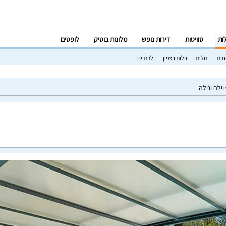
לות
סוויטות
דירות נופש
מלונות בוטיק
לופטים
ות
זולות
וילות בצפון
לדתיים
וילה ונילה