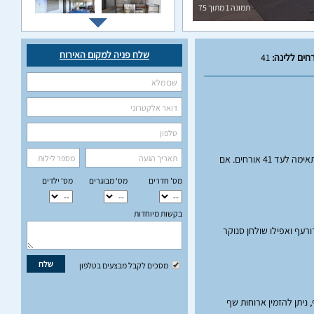
תמונה
1
מתוך
75
שלח פניה למקום האירוח
חים ללינה:
41
וילה ונילה שבמושב שתולה בגליל המערבי מציעה לכם את הפינוק המושלם. עם 10 חדרי שינה מפוארים, מתוכם 3 סוויטות יוקרתיות, תוכלו ליהנות מחוויית לינה מודרנית המתאימה לעד 41 אורחים. אם
מס' חדרים
מס‘ מבוגרים
מס‘ ילדים
בקשות מיוחדות
רטית מגודרת, מקורה ומחוממת בחורף, לצד ג'קוזי ספא מפנק. ישנן פינות ישיבה נוחות, עמדת מנגל BBQ, מגרש כדורעף ואפילו שולחן סנוקר
שלח
מסכים לקבל מבצעים בטלפון
קת: מסכי LCD עם חיבור ל-YES ו-Netflix, קונסולת Nintendo Wii, ומטבח מאובזר הכולל תנור, מכונת אספרסו ותמי 4. בנוסף, ניתן להזמין ארוחות שף