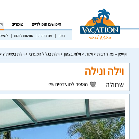
חיפושים פופולריים
צימרים
וי
בצפון
עם בריכה
סוויטות לזוגות
למשפח
וקיישן – עמוד הבית
וילות
וילות בצפון
וילות בגליל המערבי
וילות בשתולה
וילה ונילה
שתולה
הוספה למועדפים שלי