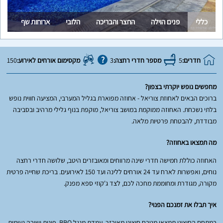
כללי
פנים הוילה
החצר והבריכה
הלובי
ארוחות שף
מי
חדרים:
5
מספר חדרי רחצה:
3
מקסימום אורחים לאירוע:
150
מחפשים נופש יוקרתי בצפון?
ברוכים הבאים לאחוזת צוריאל - אחוזה מפוארת בגליל המערבי, המציעה חווית נופש
בלתי נשכחת. האחוזה ממוקמת במושב צוריאל, מוקפת בנוף גלילי מרהיב ובסביבה
מבודדת, להבטחת פרטיות מלאה.
מה תמצאו באחוזה?
האחוזה כוללת חמישה חדרי שינה מרווחים ומאובזרים היטב, שלושה חדרי רחצה
נוחים, ואפשרות לארח עד 24 אורחים ללינה ועד 150 לאירועים. בריכת שחייה פרטית
מקורה, מגודרת ומחוממת מחכה לכם, לצד ג'קוזי ספא מפנק.
איך תבלו את זמנכם הפנוי?
במתחם החיצוני תמצאו מטבח חיצוני מאובזר, עמדת מנגל BBQ, פינות ישיבה נעימות