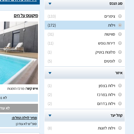
סוג הנכס
מיקונוס על הים
צימרים
(133)
וילות
(172)
סוויטות
(31)
דירות נופש
(11)
מלונות בוטיק
(1)
לופטים
(5)
איזור
וילות בצפון
(1)
איש קשר:
מרכז הזמנות
וילות במרכז
(2)
לא נמ
וילות בדרום
(2)
לא עודכ
קהל יעד
מחיר לוילה החל מ:
סופ"ש לא עודכן
וילות לזוגות
(8)