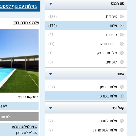
סוג הנכס
5
וילות עם נוף למסי
צימרים
(133)
וילה מצודת דוד
וילות
(172)
סוויטות
(31)
דירות נופש
(11)
מלונות בוטיק
(1)
לופטים
(5)
איזור
וילות בצפון
(32)
וילות במרכז
איש קשר:
אסף
לא נמ
קהל יעד
לא עודכ
וילות לזוגות
(7)
מחיר לוילה החל מ:
וילות למשפחות
(7)
סופ"ש לא עודכן