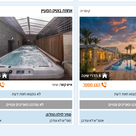
אחוזת בוטיק המעיין
קיסריה
8 חדרי שינה
25
הצג מספר
איש קשר:
שימי
צאו חוות דעת
לא נמצאו חוות דעת
נו תאריכים פנויים
לא עודכנו תאריכים פנויים
מחיר לוילה החל מ:
אמצ"ש לא עודכן
סופ"ש לא עודכן
א