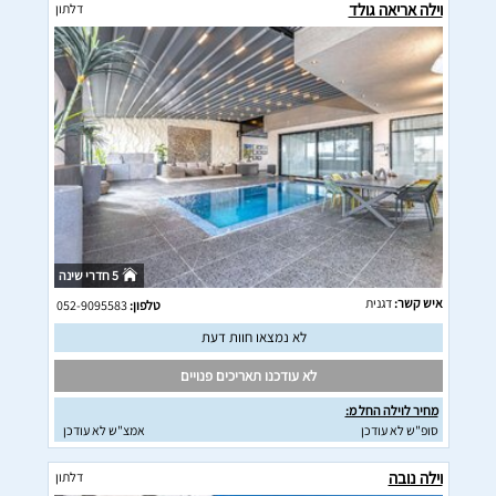
וילה אריאה גולד
דלתון
5 חדרי שינה
איש קשר:
דגנית
טלפון:
052-9095583
לא נמצאו חוות דעת
לא עודכנו תאריכים פנויים
מחיר לוילה החל מ:
סופ"ש לא עודכן
אמצ"ש לא עודכן
וילה נובה
דלתון