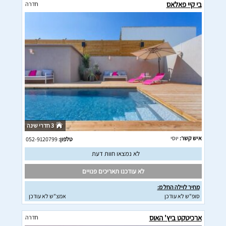
בי קיי פאלאס
חדרה
3 חדרי שינה
איש קשר:
יוסי
טלפון:
052-9120799
לא נמצאו חוות דעת
לא עודכנו תאריכים פנויים
מחיר לוילה החל מ:
סופ"ש לא עודכן
אמצ"ש לא עודכן
ארכיטקט ביץ' האוס
חדרה