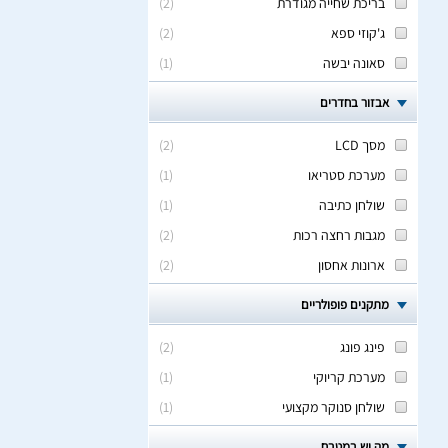
בריכת שחייה מגודרת
(
2
)
ג'קוזי ספא
(
2
)
סאונה יבשה
(
1
)
אבזור בחדרים
מסך LCD
(
2
)
מערכת סטריאו
(
1
)
שולחן כתיבה
(
1
)
מגבות רחצה רכות
(
2
)
ארונות אחסון
(
2
)
מתקנים פופולריים
פינג פונג
(
2
)
מערכת קריוקי
(
1
)
שולחן סנוקר מקצועי
(
1
)
מה יש במטבח