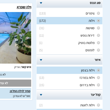
סוג הנכס
וילה שופרא
צימרים
(133)
וילות
(172)
סוויטות
(31)
דירות נופש
(11)
מלונות בוטיק
(1)
לופטים
(5)
איזור
איש קשר:
אריק
וילות בצפון
לא נמ
וילות במרכז
(13)
לא עודכ
וילות בדרום
(15)
מחיר לוילה החל מ:
קהל יעד
סופ"ש לא עודכן
וילות לזוגות
(2)