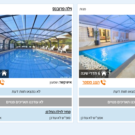
וילה פרובנס
מנות
6 חדרי שינה
0
הצג מספר
איש קשר:
שמעון
צאו חוות דעת
לא נמצאו חוות דעת
נו תאריכים פנויים
לא עודכנו תאריכים פנויים
מחיר לוילה החל מ:
אמצ"ש לא עודכן
סופ"ש לא עודכן
א