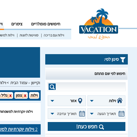
חיפושים פופולריים
צימרים
וי
וילות עם בריכה
סוויטות לזוגות
וילות למש
סינון לפי:
חיפוש לפי שם מתחם
וקיישן – עמוד הבית
וילות
וילות
צפון
גליל 
וילות
אזור
וילות יוקרתיות למשפחות
תאריך הגעה
תאריך עזיבה
חפש כעת!
2
וילות יוקרתיות למ