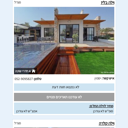
וילה בליז
מגדל
4 חדרי שינה
איש קשר:
יסמין
טלפון:
052-9095827
לא נמצאו חוות דעת
לא עודכנו תאריכים פנויים
מחיר לוילה החל מ:
סופ"ש לא עודכן
אמצ"ש לא עודכן
וילה קלרה
מגדל