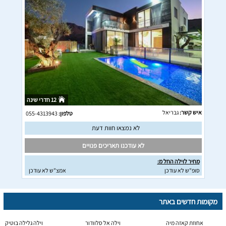
12 חדרי שינה
איש קשר:
גבריאל
טלפון:
055-4313943
לא נמצאו חוות דעת
לא עודכנו תאריכים פנויים
מחיר לוילה החל מ:
סופ"ש לא עודכן
אמצ"ש לא עודכן
מקומות חדשים באתר
אחוזת קאזה מיה
וילה אל סלוודור
וילה גלילה בוטיק