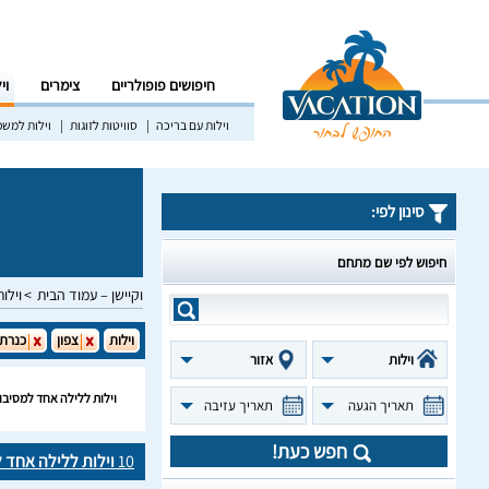
חיפושים פופולריים
צימרים
וי
וילות עם בריכה
סוויטות לזוגות
וילות למש
סינון לפי:
חיפוש לפי שם מתחם
וקיישן – עמוד הבית
וילות
וילות
צפון
כנרת
וילות
אזור
וילות ללילה אחד למסיבו
תאריך הגעה
תאריך עזיבה
חפש כעת!
10
וילות ללילה אחד 