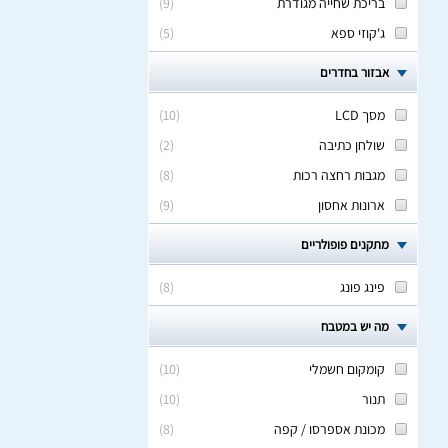
בריכת שחייה מגודרת
(
9
)
ג'קוזי ספא
(
5
)
אבזור בחדרים
מסך LCD
(
10
)
שולחן כתיבה
(
2
)
מגבות רחצה רכות
(
8
)
ארונות אחסון
(
9
)
מתקנים פופולריים
פינג פונג
(
8
)
מה יש במטבח
קומקום חשמלי
(
10
)
תנור
(
10
)
מכונת אספרסו / קפה
(
8
)