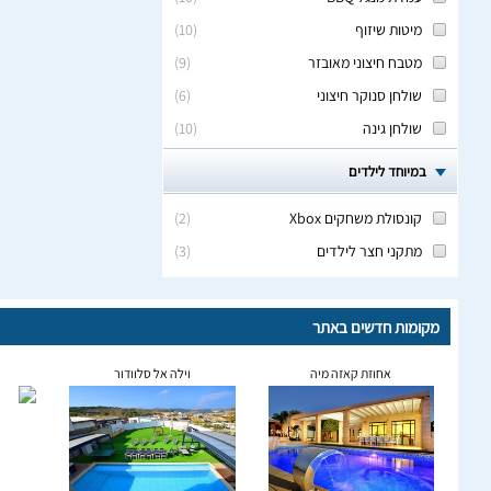
מיטות שיזוף
(
10
)
מטבח חיצוני מאובזר
(
9
)
שולחן סנוקר חיצוני
(
6
)
שולחן גינה
(
10
)
במיוחד לילדים
קונסולת משחקים Xbox
(
2
)
מתקני חצר לילדים
(
3
)
מקומות חדשים באתר
אחוזת קאזה מיה
וילה אל סלוודור