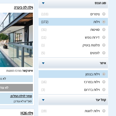
סוג הנכס
וילה לה כינרה
צימרים
(133)
וילות
(172)
סוויטות
(31)
דירות נופש
(11)
מלונות בוטיק
(1)
לופטים
(5)
איזור
איש קשר:
מרכז הזמנות
וילות בצפון
לא נמ
וילות במרכז
(16)
לא עודכ
וילות בדרום
(3)
מחיר לוילה החל מ:
קהל יעד
סופ"ש לא עודכן
וילות לזוגות
(19)
וילה H26