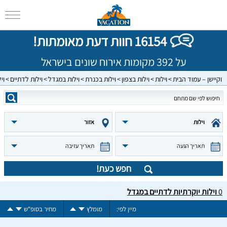
16154 חוות דעת מאומתות!
על 392 מקומות אירוח שונים בישראל
וקיישן – עמוד הבית
וילות
וילות בצפון
וילות בכנרת
וילות במגדל
וילות לדתיים
וי
וילות
אזור
תאריך הגעה
תאריך עזיבה
חפש כעת!
0
וילות יוקרתיות לדתיים במגדל
מיין לפי:
מומלץ
מחיר בסופ"ש