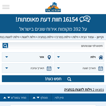
16154 חוות דעת מאומתות!
על 392 מקומות אירוח שונים בישראל
וקיישן – עמוד הבית
וילות
וילות במרכז
וילות בנתניה
וילות לזוגות
וילות לזוגות בנת
וילות
אזור
תאריך הגעה
תאריך עזיבה
חפש כעת!
נמצאו
2
וילות לזוגות בנתניה
מיין לפי:
מומלץ
מחיר בסופ"ש