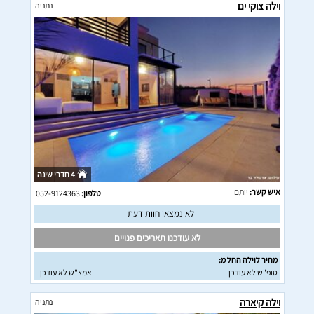
וילה צוקי ים
נתניה
4 חדרי שינה
איש קשר:
יותם
טלפון:
052-9124363
לא נמצאו חוות דעת
לא עודכנו תאריכים פנויים
מחיר לוילה החל מ:
סופ"ש לא עודכן
אמצ"ש לא עודכן
וילה קיארה
נתניה