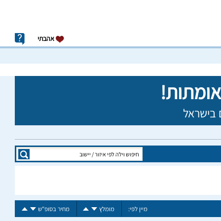
אהבתי
מיין לפי:
מומלץ
מחיר בסופ"ש