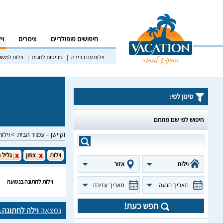
חיפושים פופולריים
צימרים
וי
וילות עם בריכה
סוויטות לזוגות
וילות למש
סינון לפי:
חיפוש לפי שם מתחם
וקיישן – עמוד הבית
וילות
וילות
צפון
גליל 
וילות
אזור
וילות לחתונה בנטועה
תאריך הגעה
תאריך עזיבה
חפש כעת!
נמצאה
וילה לחתונה 