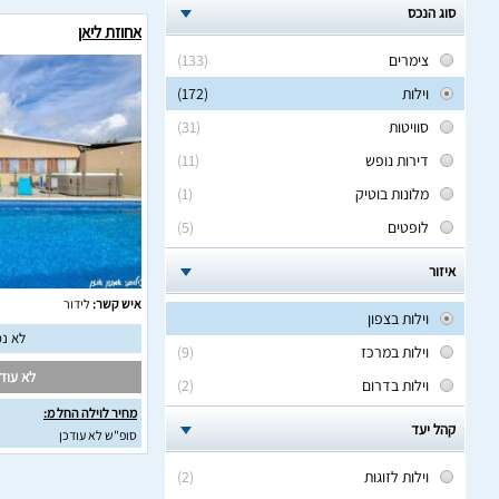
סוג הנכס
אחוזת ליאן
צימרים
(133)
וילות
(172)
סוויטות
(31)
דירות נופש
(11)
מלונות בוטיק
(1)
לופטים
(5)
איזור
איש קשר:
לידור
וילות בצפון
לא נמ
וילות במרכז
(9)
לא עודכ
וילות בדרום
(2)
מחיר לוילה החל מ:
קהל יעד
סופ"ש לא עודכן
וילות לזוגות
(2)