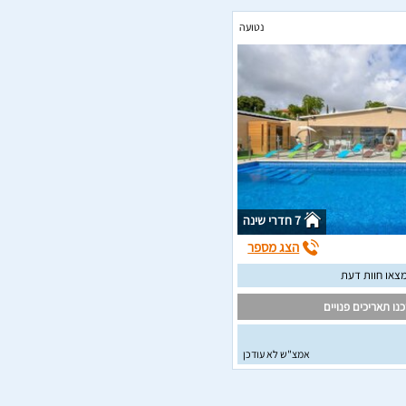
נטועה
7 חדרי שינה
הצג מספר
צאו חוות דעת
נו תאריכים פנויים
אמצ"ש לא עודכן