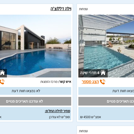
וילה דללוצ'ה
טפחות
4 חדרי שינה
הצג מספר
איש קשר:
מרכז הזמנות
צאו חוות דעת
לא נמצאו חוות דעת
נו תאריכים פנויים
לא עודכנו תאריכים פנויים
מחיר לוילה החל מ:
אמצ"ש 4500 ₪
סופ"ש לא עודכן
א
טפחות