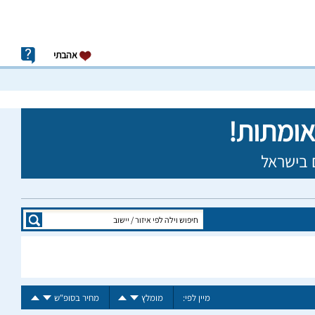
אהבתי
מיין לפי:
מומלץ
מחיר בסופ"ש