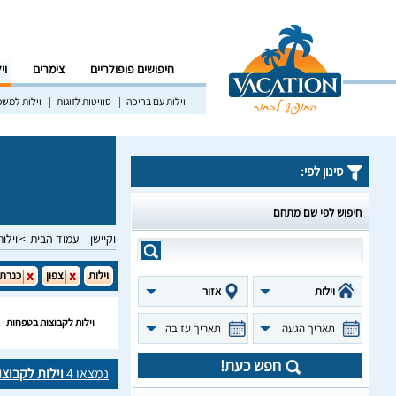
חיפושים פופולריים
צימרים
וי
וילות עם בריכה
סוויטות לזוגות
וילות למש
סינון לפי:
חיפוש לפי שם מתחם
וקיישן – עמוד הבית
וילות
וילות
צפון
כנרת
וילות
אזור
וילות לקבוצות בטפחות
תאריך הגעה
תאריך עזיבה
חפש כעת!
נמצאו
4
וילות לקבוצ