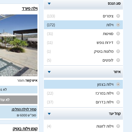
סוג הנכס
וילה פיורד
צימרים
(133)
וילות
(172)
סוויטות
(31)
דירות נופש
(11)
מלונות בוטיק
(1)
לופטים
(5)
איזור
איש קשר:
תומר
וילות בצפון
לא נמ
וילות במרכז
(22)
לא עודכ
וילות בדרום
(37)
מחיר לוילה החל מ:
קהל יעד
סופ"ש 6000 ₪
וילות לזוגות
(4)
קומו וילות בוטיק