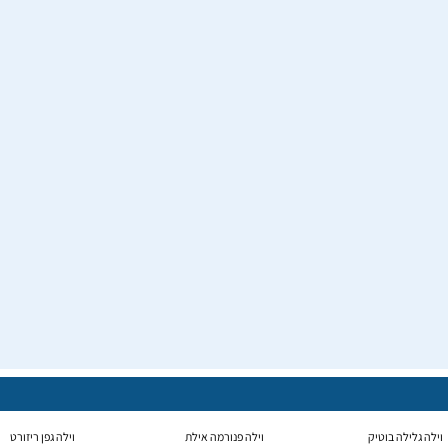
וילה גלילה בוטיק
וילה פנורמה אילת
וילה גפן ריזורט