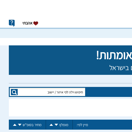
אהבתי
מיין לפי:
מומלץ
מחיר בסופ"ש