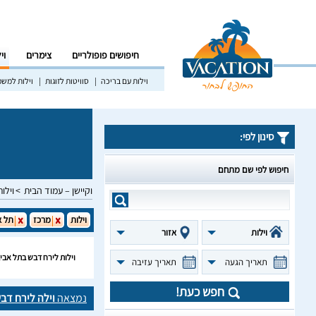
חיפושים פופולריים
צימרים
וי
וילות עם בריכה
סוויטות לזוגות
וילות למש
סינון לפי:
חיפוש לפי שם מתחם
וקיישן – עמוד הבית
וילות
וילות
מרכז
תל א
וילות
אזור
וילות לירח דבש בתל אבי
תאריך הגעה
תאריך עזיבה
חפש כעת!
נמצאה
וילה לירח דב