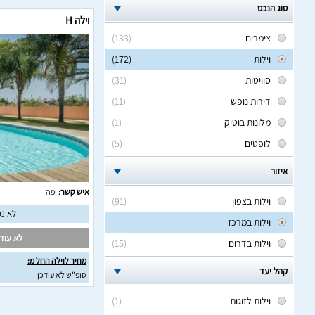
סוג הנכס
וילה H
צימרים
(133)
וילות
(172)
סוויטות
(31)
דירות נופש
(11)
מלונות בוטיק
(1)
לופטים
(5)
איזור
איש קשר:
יפה
וילות בצפון
(91)
לא נמ
וילות במרכז
לא עודכ
וילות בדרום
(15)
מחיר לוילה החל מ:
קהל יעד
סופ"ש לא עודכן
וילות לזוגות
(1)