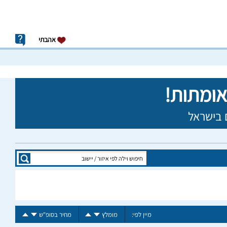
אהבתי
מיין לפי:
מומלץ
מחיר בסופ"ש