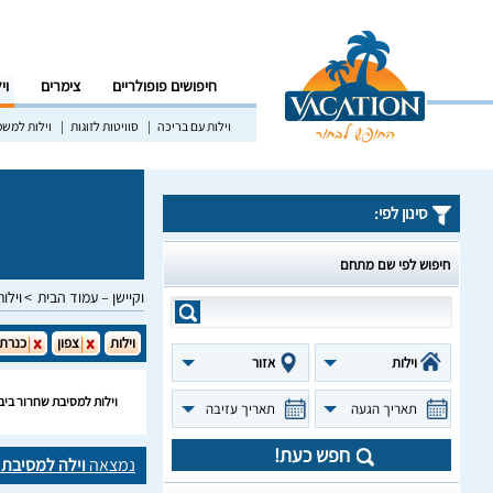
חיפושים פופולריים
צימרים
וי
וילות עם בריכה
סוויטות לזוגות
וילות למש
סינון לפי:
חיפוש לפי שם מתחם
וקיישן – עמוד הבית
וילות
וילות
צפון
כנרת
וילות
אזור
וילות למסיבת שחרור ביב
תאריך הגעה
תאריך עזיבה
חפש כעת!
נמצאה
וילה למסיבת 