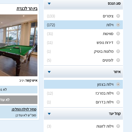
סוג הנכס
בין הר לכנרת
צימרים
(133)
וילות
(172)
סוויטות
(31)
דירות נופש
(11)
מלונות בוטיק
(1)
לופטים
(5)
איזור
איש קשר:
יניב
וילות בצפון
לא נמ
וילות במרכז
(12)
לא עודכ
וילות בדרום
(1)
מחיר לוילה החל מ:
קהל יעד
סופ"ש לא עודכן
וילות לזוגות
(3)