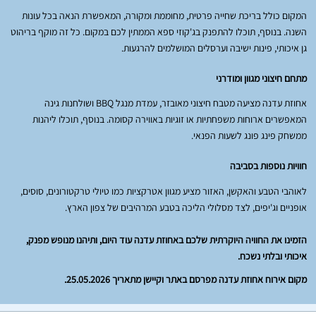
המקום כולל בריכת שחייה פרטית, מחוממת ומקורה, המאפשרת הנאה בכל עונות
השנה. בנוסף, תוכלו להתפנק בג'קוזי ספא הממתין לכם במקום. כל זה מוקף בריהוט
גן איכותי, פינות ישיבה וערסלים המושלמים להרגעות.
מתחם חיצוני מגוון ומודרני
אחוזת עדנה מציעה מטבח חיצוני מאובזר, עמדת מנגל BBQ ושולחנות גינה
המאפשרים ארוחות משפחתיות או זוגיות באווירה קסומה. בנוסף, תוכלו ליהנות
ממשחק פינג פונג לשעות הפנאי.
חוויות נוספות בסביבה
לאוהבי הטבע והאקשן, האזור מציע מגוון אטרקציות כמו טיולי טרקטורונים, סוסים,
אופניים וג'יפים, לצד מסלולי הליכה בטבע המרהיבים של צפון הארץ.
הזמינו את החוויה היוקרתית שלכם באחוזת עדנה עוד היום, ותיהנו מנופש מפנק,
איכותי ובלתי נשכח.
מקום אירוח אחוזת עדנה מפרסם באתר וקיישן מתאריך 25.05.2026.