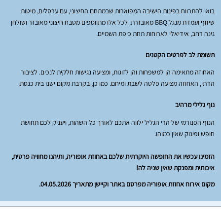
בואו להתרווח בפינות הישיבה המפוארות שבמתחם החיצוני, עם ערסלים, מיטות
שיזוף ועמדת מנגל BBQ מאובזרת. לכל אלו מתווספים מטבח חיצוני מאובזר ושולחן
גינה רחב, אידיאלי לארוחות תחת כיפת השמיים.
תשומת לב לפרטים הקטנים
האחוזה מתאימה הן למשפחות והן לזוגות, ומציעה נגישות חלקית לנכים. לציבור
הדתי, האחוזה מציעה פלטה לשבת ומיחם. כמו כן, בקרבת מקום ישנו בית כנסת.
נוף גלילי מרהיב
הנוף הפנורמי של הרי הגליל ילווה אתכם לאורך כל השהות, ויעניק לכם תחושת
חופש ופינוק שאין כמוהו.
הזמינו עכשיו את החופשה היוקרתית שלכם באחוזת אופוריה, ותיהנו מחוויה פרטית,
איכותית ומפנקת שאין שניה לה!
מקום אירוח אחוזת אופוריה מפרסם באתר וקיישן מתאריך 04.05.2026.