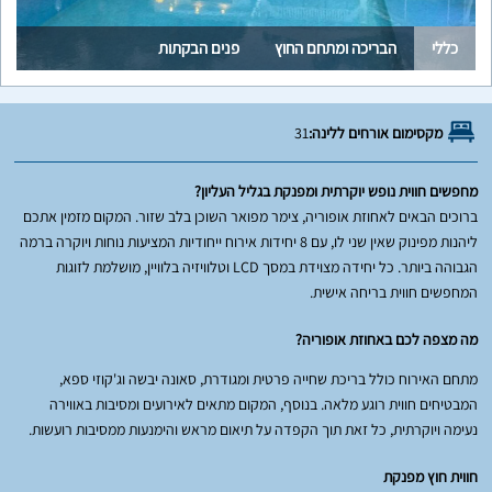
כללי
הבריכה ומתחם החוץ
פנים הבקתות
מקסימום אורחים ללינה:
31
מחפשים חווית נופש יוקרתית ומפנקת בגליל העליון?
ברוכים הבאים לאחוזת אופוריה, צימר מפואר השוכן בלב שזור. המקום מזמין אתכם
ליהנות מפינוק שאין שני לו, עם 8 יחידות אירוח ייחודיות המציעות נוחות ויוקרה ברמה
הגבוהה ביותר. כל יחידה מצוידת במסך LCD וטלוויזיה בלוויין, מושלמת לזוגות
המחפשים חווית בריחה אישית.
מה מצפה לכם באחוזת אופוריה?
מתחם האירוח כולל בריכת שחייה פרטית ומגודרת, סאונה יבשה וג'קוזי ספא,
המבטיחים חווית רוגע מלאה. בנוסף, המקום מתאים לאירועים ומסיבות באווירה
נעימה ויוקרתית, כל זאת תוך הקפדה על תיאום מראש והימנעות ממסיבות רועשות.
חווית חוץ מפנקת