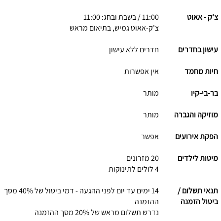
צ‘ק - אאוט
11:00 / בשבת ובחג: 11:00
צ'ק-אאוט גמיש, בתיאום מראש
עישון בחדרים
חדרים ללא עישון
חיות מחמד
אין אפשרות
בר-בי-קיו
מותר
מוזיקה והגברה
מותר
הפקת אירועים
אפשר
מיטות לילדים
20 מזרונים
4 לולים לתינוקות
תנאי תשלום /
14 ימים עד יום לפני ההגעה - דמי ביטול של 40% מסך
ביטול הזמנה
ההזמנה
נדרש תשלום מראש של 20% מסך ההזמנה