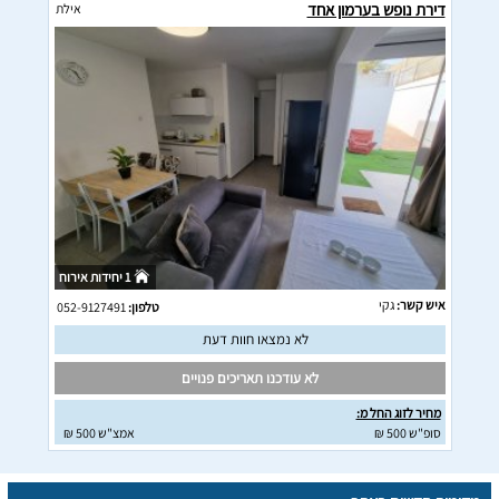
דירת נופש בערמון אחד
אילת
1 יחידות אירוח
איש קשר:
גקי
טלפון:
052-9127491
לא נמצאו חוות דעת
לא עודכנו תאריכים פנויים
מחיר לזוג החל מ:
סופ"ש 500 ₪
אמצ"ש 500 ₪