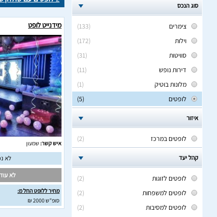
סוג הנכס
מידנייט לופט
צימרים
(133)
וילות
(172)
סוויטות
(31)
דירות נופש
(11)
מלונות בוטיק
(1)
לופטים
(5)
איזור
לופטים במרכז
(2)
איש קשר:
שמעון
קהל יעד
לא נמ
לא עודכ
לופטים לזוגות
(2)
מחיר ללופט החל מ:
לופטים למשפחות
(2)
סופ"ש 2000 ₪
לופטים למסיבות
(2)