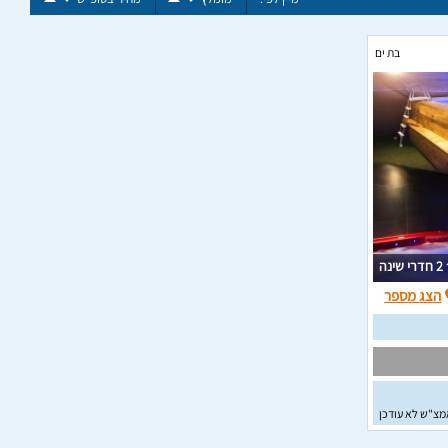
בת ים
2 חדרי שינה
הצג מספר
מצ"ש לא עודכן