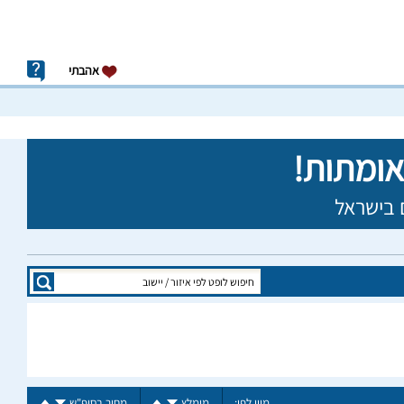
אהבתי
מיין לפי:
מומלץ
מחיר בסופ"ש