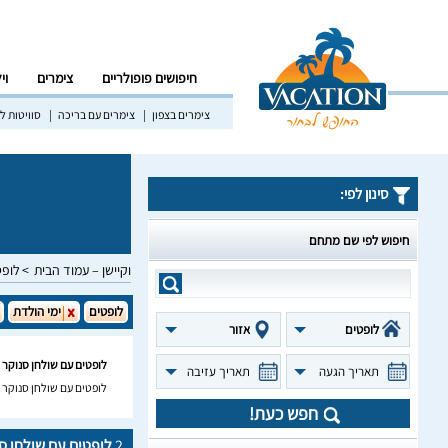
חיפושים פופולריים
צימרים
וי
צימרים בצפון
צימרים עם בריכה
סוויטות לז
סינון לפי:
חיפוש לפי שם מתחם
וקיישן – עמוד הבית
לופט
לופטים
ימי הולדת
לופטים
אזור
לופטים עם שולחן סנוקר ח
תאריך הגעה
תאריך עזיבה
לופטים עם שולחן סנוקר ח
חפש כעת!
2
לופטים עם שולחן סנ