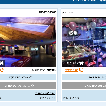
לופט סנטוריני
ראשון לציון
2 חדרי שינה
הצג מספר
איש קשר:
מרכז הזמנות
צאו חוות דעת
לא נמצאו חוות דעת
נו תאריכים פנויים
לא עודכנו תאריכים פנויים
מחיר ללופט החל מ:
אמצ"ש 1200 ₪
סופ"ש לא עודכן
א