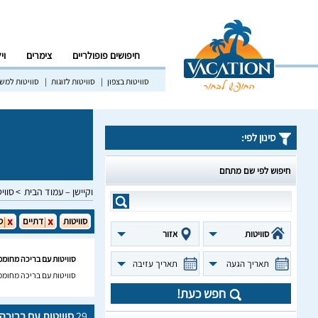
חיפושים פופולריים
צימרים
וי
סוויטות בצפון
סוויטות לזוגות
סוויטות למש
סינון לפי:
חיפוש לפי שם מתחם
וקיישן – עמוד הבית
סווי
סוויטות
דתיים
ס
סוויטות
אזור
סוויטות עם בריכה מחוממ
תאריך הגעה
תאריך עזיבה
סוויטות עם בריכה מחוממ
חפש כעת!
29
סוויטות עם בריכ