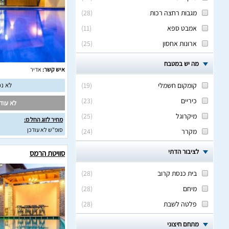
מגבות רחצה רכות
(
28
)
אמבט ספא
(
11
)
ארונות אחסון
(
25
)
מה יש במטבח
איש קשר:
אדיר
קומקום חשמלי
(
19
)
לא נמ
כיריים
(
23
)
לא עודכ
מיקרוגל
(
25
)
מחיר לזוג החל מ:
סופ"ש לא עודכן
מקרר
(
24
)
לציבור הדתי
סוויטת הרמס
בית כנסת קרוב
(
28
)
מיחם
(
28
)
פלטה לשבת
(
28
)
מתחם חיצוני