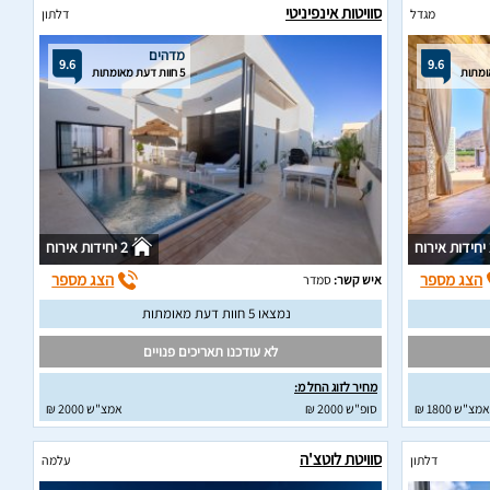
סוויטות אינפיניטי
מגדל
דלתון
מדהים
9.6
9.6
5 חוות דעת מאומתות
וח
2 יחידות אירוח
הצג מספר
הצג מספר
איש קשר:
סמדר
נמצאו 5 חוות דעת מאומתות
לא עודכנו תאריכים פנויים
מחיר לזוג החל מ:
אמצ"ש 1800 ₪
סופ"ש 2000 ₪
אמצ"ש 2000 ₪
סוויטת לוטצ'ה
דלתון
עלמה