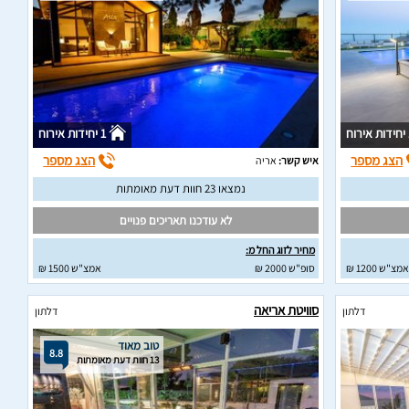
וח
1 יחידות אירוח
הצג מספר
הצג מספר
איש קשר:
אריה
נמצאו 23 חוות דעת מאומתות
לא עודכנו תאריכים פנויים
מחיר לזוג החל מ:
אמצ"ש 1200 ₪
סופ"ש 2000 ₪
אמצ"ש 1500 ₪
סוויטת אריאה
דלתון
דלתון
טוב מאוד
8.8
13 חוות דעת מאומתות