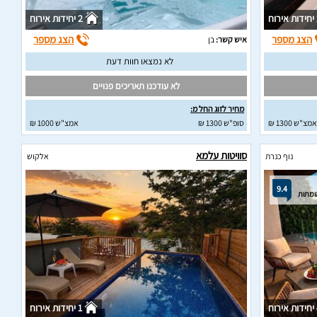
וח
2 יחידות אירוח
הצג מספר
הצג מספר
איש קשר:
בן
לא נמצאו חוות דעת
לא עודכנו תאריכים פנויים
מחיר לזוג החל מ:
אמצ"ש 1300 ₪
סופ"ש 1300 ₪
אמצ"ש 1000 ₪
סוויטות עלמא
נוף כנרת
אלקוש
9.4
וח
1 יחידות אירוח