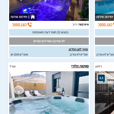
וח
1 יחידות אירוח
הצג מספר
הצג מספר
איש קשר:
יריב
נמצאו 22 חוות דעת מאומתות
לא עודכנו תאריכים פנויים
מחיר לזוג החל מ:
מצ"ש לא עודכן
סופ"ש לא עודכן
אמצ"ש 1500 ₪
סוויטות מלודי
דלתון
מגדל
9.5