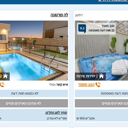
לה פורטונה
דלתון
טוב מאוד
9.3
23 חוות דעת מאומתות
1 יחידות אירוח
2 יחידות איר
הצג מספר
איש קשר:
מזלי
לא נמצאו חוות דעת
נו תאריכים פנויים
לא עודכנו תאריכים פנויים
מחיר לזוג החל מ:
אמצ"ש 900 ₪
סופ"ש לא עודכן
א