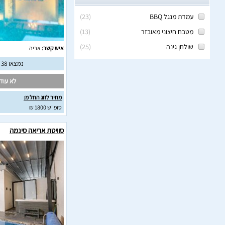
עמדת מנגל BBQ
(
23
)
מטבח חיצוני מאובזר
(
13
)
שולחן גינה
(
25
)
איש קשר:
אריה
נמצאו 38 חוות דעת מאומתות
לא עודכ
מחיר לזוג החל מ:
סופ"ש 1800 ₪
סוויטת אריאה סינמה