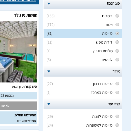
סוג הנכס
סוויטות ניו גולד
צימרים
(133)
וילות
(172)
סוויטות
(31)
דירות נופש
(11)
מלונות בוטיק
(1)
לופטים
(5)
איזור
סוויטות בצפון
(27)
איש קשר:
סיון דבוש
סוויטות במרכז
(1)
נמצאו 23 חוות דעת מאומתות
קהל יעד
לא עודכ
מחיר לזוג החל מ:
סוויטות לזוגות
(29)
סופ"ש 1200 ₪
סוויטות למשפחות
(24)