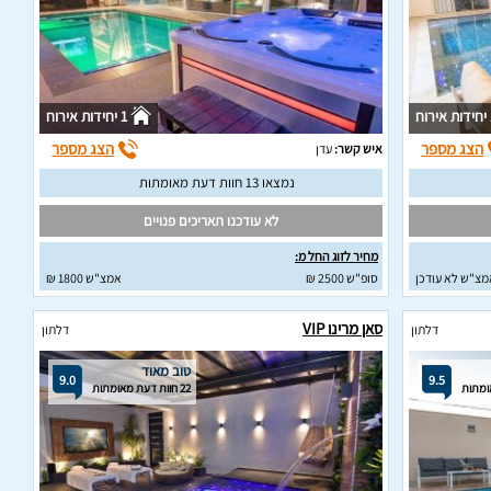
וח
1 יחידות אירוח
הצג מספר
הצג מספר
איש קשר:
עדן
נמצאו 13 חוות דעת מאומתות
לא עודכנו תאריכים פנויים
מחיר לזוג החל מ:
מצ"ש לא עודכן
סופ"ש 2500 ₪
אמצ"ש 1800 ₪
סאן מרינו VIP
דלתון
דלתון
טוב מאוד
9.0
9.5
22 חוות דעת מאומתות