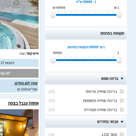
1 - 99999 ש"ח
99999 ₪
1 ₪
מקומות במתחם
1 עד 99999
מקומות במתחם
99999
1
איש קשר:
ענת
נמצאו 27 חוות דעת מאומתות
לא עודכ
בריכה וספא
מחיר לזוג החל מ:
סופ"ש 2200 ₪
בריכת שחייה פרטית
(
29
)
בריכת שחייה מחוממת
(
29
)
אחוזת ענבל בצפת
בריכת שחייה מגודרת
(
20
)
אבזור בחדרים
מסך LCD
(
28
)