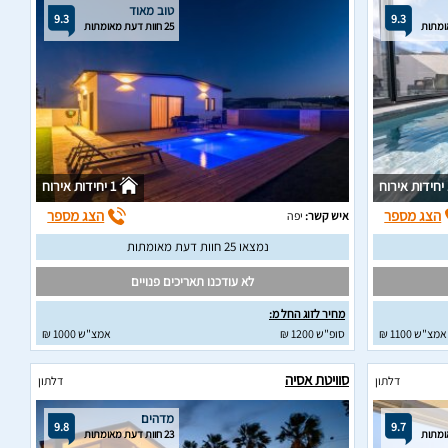
טוב מאוד
9.3
9.3
25 חוות דעת מאומתות
וח
1 יחידות אירוח
הצג מספר
הצג מספר
איש קשר:
יפה
נמצאו 25 חוות דעת מאומתות
לא עודכנו תאריכים פנויים
מחיר לזוג החל מ:
אמצ"ש 1100 ₪
סופ"ש 1200 ₪
אמצ"ש 1000 ₪
סוויטת אסיה
דלתון
דלתון
מדהים
9.8
9.7
23 חוות דעת מאומתות