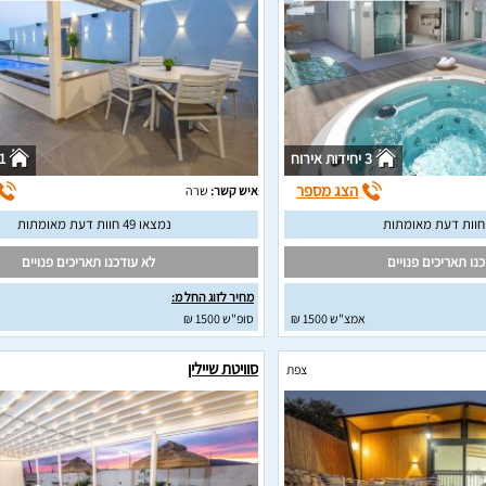
3 יחידות אירוח
1 יחידות איר
הצג מספר
איש קשר:
שרה
נמצאו 49 חוות דעת מאומתות
נו תאריכים פנויים
לא עודכנו תאריכים פנויים
מחיר לזוג החל מ:
אמצ"ש 1500 ₪
סופ"ש 1500 ₪
סוויטת שיילין
צפת