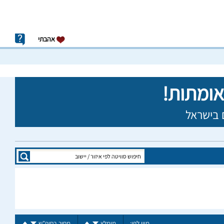
אהבתי
מיין לפי:
מומלץ
מחיר בסופ"ש