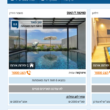
סוויטות Y האוס
דלתון
משמר הירדן
טוב מאוד
8.8
6 חוות דעת מאומתות
וח
1 יחידות אירוח
הצג מספר
הצג מספר
איש קשר:
עמית
נמצאו 6 חוות דעת מאומתות
לא עודכנו תאריכים פנויים
מחיר לזוג החל מ:
מצ"ש לא עודכן
סופ"ש 2000 ₪
אמצ"ש 1800 ₪