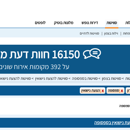
לות
סוויטות
דירות נופש
מלונות בוטיק
לופטים
פחות
וילות בצפון
סוויטות לדתיים
16150 חוות דעת מאומתות!
על 392 מקומות אירוח שונים בישראל
טות
סוויטות בצפון
סוויטות בספסופה
סוויטות להצעת נישואין
סוויטות להצעת נישוא
ון
ספסופה
הצעת נישואין
בספסופה
עת נישואין בספסופה