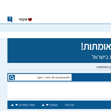
אהבתי
ין בספסופה
מיין לפי:
מומלץ
מחיר בסופ"ש