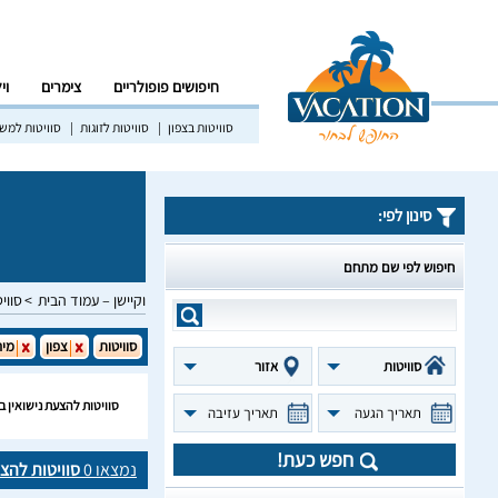
חיפושים פופולריים
צימרים
וי
סוויטות בצפון
סוויטות לזוגות
סוויטות למש
סינון לפי:
חיפוש לפי שם מתחם
וקיישן – עמוד הבית
סווי
סוויטות
צפון
מיר
סוויטות
אזור
סוויטות להצעת נישואין 
תאריך הגעה
תאריך עזיבה
חפש כעת!
נמצאו
0
סוויטות להצ