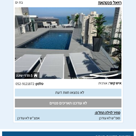
רויאל פנטהאוז
בת ים
5 חדרי שינה
איש קשר:
אורנית
טלפון:
052-9121872
לא נמצאו חוות דעת
לא עודכנו תאריכים פנויים
מחיר לוילה החל מ:
סופ"ש לא עודכן
אמצ"ש לא עודכן