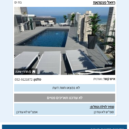
רויאל פנטהאוז
בת ים
5 חדרי שינה
איש קשר:
אורנית
טלפון:
052-9121872
לא נמצאו חוות דעת
לא עודכנו תאריכים פנויים
מחיר לוילה החל מ:
סופ"ש לא עודכן
אמצ"ש לא עודכן