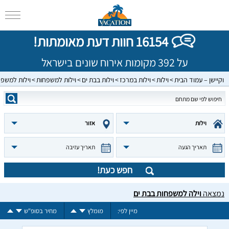
16154 חוות דעת מאומתות!
על 392 מקומות אירוח שונים בישראל
וקיישן – עמוד הבית
וילות
וילות במרכז
וילות בבת ים
וילות למשפחות
וילות למשפח
וילות
אזור
תאריך הגעה
תאריך עזיבה
חפש כעת!
נמצאה
וילה למשפחות בבת ים
מיין לפי:
מומלץ
מחיר בסופ"ש