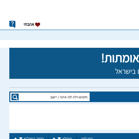
אהבתי
מיין לפי:
מומלץ
מחיר בסופ"ש