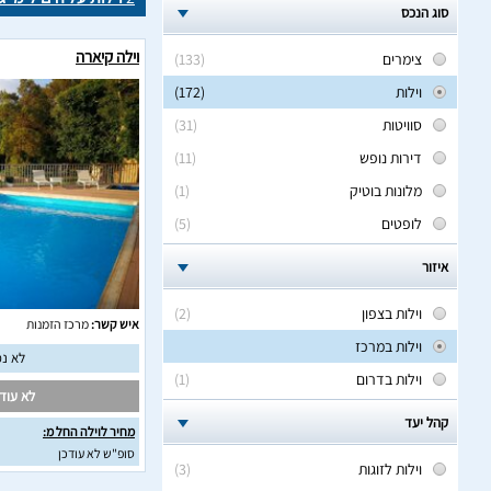
סוג הנכס
וילה קיארה
צימרים
(133)
וילות
(172)
סוויטות
(31)
דירות נופש
(11)
מלונות בוטיק
(1)
לופטים
(5)
איזור
וילות בצפון
(2)
איש קשר:
מרכז הזמנות
וילות במרכז
לא נמ
וילות בדרום
(1)
לא עודכ
קהל יעד
מחיר לוילה החל מ:
סופ"ש לא עודכן
וילות לזוגות
(3)