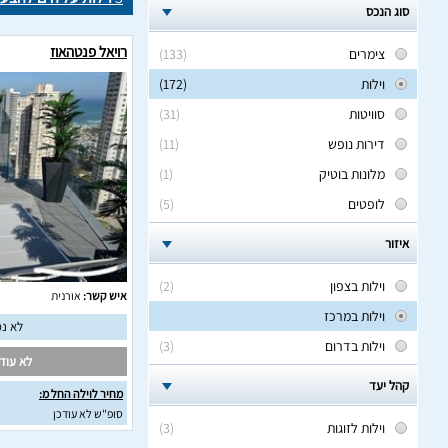
סוג הנכס
רויאל פנטהאוז
צימרים
(133)
וילות
(172)
סוויטות
(31)
דירות נופש
(11)
מלונות בוטיק
(1)
לופטים
(5)
איזור
וילות בצפון
(2)
איש קשר:
אורנית
וילות במרכז
לא נמ
וילות בדרום
(3)
לא עודכ
קהל יעד
מחיר לוילה החל מ:
סופ"ש לא עודכן
וילות לזוגות
(3)