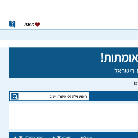
אהבתי
כז
מיין לפי:
מומלץ
מחיר בסופ"ש