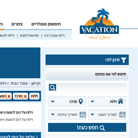
חיפושים פופולריים
צימרים
וי
וילות עם בריכה
סוויטות לזוגות
וילות למש
סינון לפי:
חיפוש לפי שם מתחם
וקיישן – עמוד הבית
וילות
וילות
מרכז
הצעת
וילות
מרכז
וילות על הים להצעת נישו
תאריך הגעה
תאריך עזיבה
וילות על הים להצעת נישו
חפש כעת!
3
וילות על הים להצעת