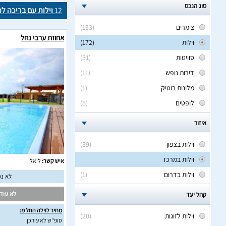
סוג הנכס
12
וילות עם בריכה ל
צימרים
(133)
אחוזת ערבי נחל
וילות
(172)
סוויטות
(31)
דירות נופש
(11)
מלונות בוטיק
(1)
לופטים
(5)
איזור
וילות בצפון
(39)
וילות במרכז
איש קשר:
ליאל
וילות בדרום
(1)
לא נמ
לא עודכ
קהל יעד
מחיר לוילה החל מ:
וילות לזוגות
(20)
סופ"ש לא עודכן