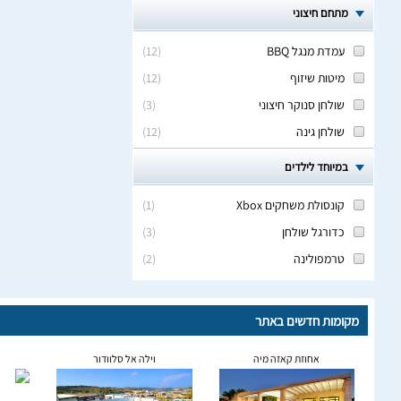
מתחם חיצוני
עמדת מנגל BBQ
(
12
)
מיטות שיזוף
(
12
)
שולחן סנוקר חיצוני
(
3
)
שולחן גינה
(
12
)
במיוחד לילדים
קונסולת משחקים Xbox
(
1
)
כדורגל שולחן
(
3
)
טרמפולינה
(
2
)
מקומות חדשים באתר
אחוזת קאזה מיה
וילה אל סלוודור