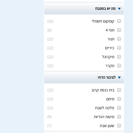
מה יש במטבח
קומקום חשמלי
(
10
)
תמי 4
(
6
)
תנור
(
11
)
כיריים
(
12
)
מיקרוגל
(
12
)
מקרר
(
12
)
לציבור הדתי
בית כנסת קרוב
(
12
)
מיחם
(
11
)
פלטה לשבת
(
11
)
מיטות יהודיות
(
9
)
שעון שבת
(
7
)