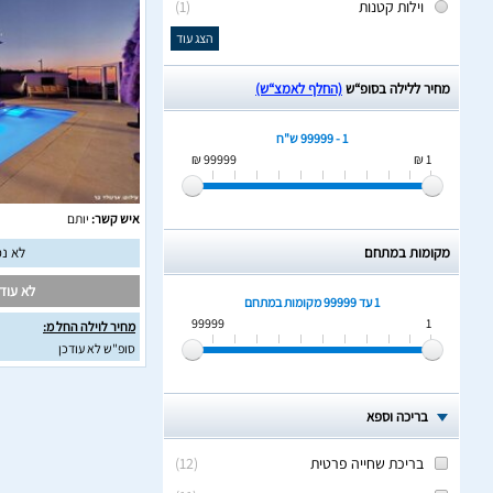
וילות קטנות
(1)
הצג עוד
מחיר ללילה בסופ“ש
(החלף לאמצ“ש)
1 - 99999 ש"ח
99999 ₪
1 ₪
איש קשר:
יותם
מקומות במתחם
לא נמ
לא עודכ
1 עד 99999
מקומות במתחם
99999
1
מחיר לוילה החל מ:
סופ"ש לא עודכן
בריכה וספא
בריכת שחייה פרטית
(
12
)