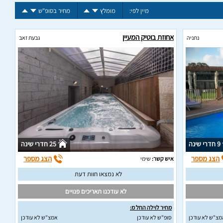
מיין לפי:
מומלץ
מחיר בסופ"ש
אחוזת בוטיק המעיין
נתניה
גבעת זאב
9 חדרי שינה
25 חדרי שינה
הצג מספר
הצג מספר
איש קשר:
שימי
לא נמצאו חוות דעת
לא עודכנו תאריכים פנויים
מחיר לוילה החל מ:
מצ"ש לא עודכן
סופ"ש לא עודכן
אמצ"ש לא עודכן