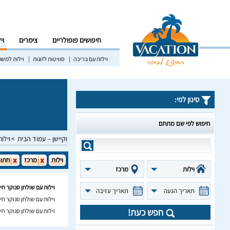
חיפושים פופולריים
צימרים
וי
וילות עם בריכה
סוויטות לזוגות
וילות למש
סינון לפי:
חיפוש לפי שם מתחם
וקיישן – עמוד הבית
וילות
וילות
מרכז
חתונ
וילות
מרכז
וילות עם שולחן סנוקר חי
תאריך הגעה
תאריך עזיבה
וילות עם שולחן סנוקר חי
חפש כעת!
וילות עם שולחן סנוקר ח