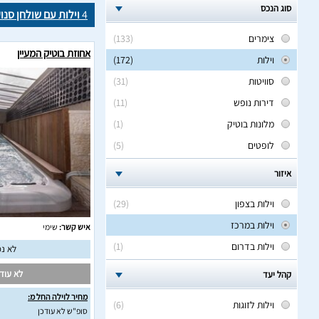
סוג הנכס
4
וילות עם שולחן סנו
צימרים
(133)
אחוזת בוטיק המעיין
וילות
(172)
סוויטות
(31)
דירות נופש
(11)
מלונות בוטיק
(1)
לופטים
(5)
איזור
וילות בצפון
(29)
וילות במרכז
איש קשר:
שימי
וילות בדרום
(1)
לא נמ
לא עודכ
קהל יעד
מחיר לוילה החל מ:
וילות לזוגות
(6)
סופ"ש לא עודכן