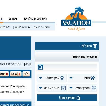
חיפושים פופולריים
צימרים
וי
וילות עם בריכה
סוויטות לזוגות
וילות למש
סינון לפי:
חיפוש לפי שם מתחם
וקיישן – עמוד הבית
וילות
וילות
מרכז
עמק
וילות
עמק האלה
וילות קטנות למשפחות ב
תאריך הגעה
תאריך עזיבה
וילות קטנות למשפחות ב
חפש כעת!
0
וילות קטנות למשפ