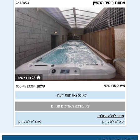
אחוזת בוטיק המעיין
גבעת זאב
25 חדרי שינה
איש קשר:
שימי
טלפון:
055-4313364
לא נמצאו חוות דעת
לא עודכנו תאריכים פנויים
מחיר לוילה החל מ:
סופ"ש לא עודכן
אמצ"ש לא עודכן