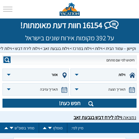
16154 חוות דעת מאומתות!
על 392 מקומות אירוח שונים בישראל
וקיישן – עמוד הבית
וילות
וילות במרכז
וילות בגבעת זאב
וילות לירח דבש
וילות ל
וילות
אזור
תאריך הגעה
תאריך עזיבה
חפש כעת!
נמצאה
וילה לירח דבש בגבעת זאב
מיין לפי:
מומלץ
מחיר בסופ"ש