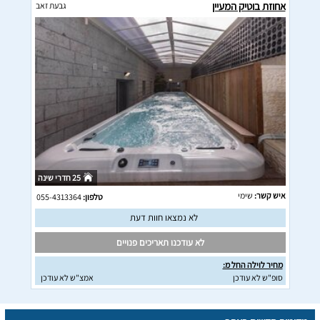
אחוזת בוטיק המעיין
גבעת זאב
25 חדרי שינה
איש קשר:
שימי
טלפון:
055-4313364
לא נמצאו חוות דעת
לא עודכנו תאריכים פנויים
מחיר לוילה החל מ:
סופ"ש לא עודכן
אמצ"ש לא עודכן