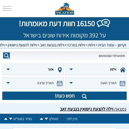
16150 חוות דעת מאומתות!
על 392 מקומות אירוח שונים בישראל
וקיישן – עמוד הבית
וילות
וילות במרכז
וילות בגבעת זאב
וילות להצעת נישואין
ויל
וילות
אזור
תאריך הגעה
תאריך עזיבה
חפש כעת!
נמצאה
וילה להצעת נישואין בגבעת זאב
מיין לפי:
מומלץ
מחיר בסופ"ש