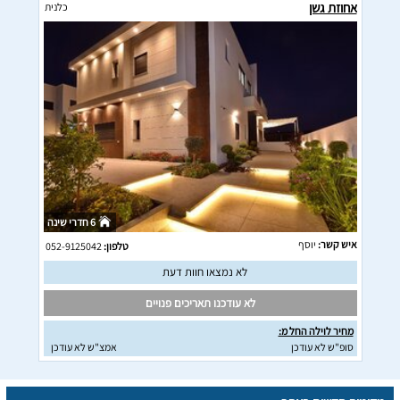
אחוזת גשן
כלנית
6 חדרי שינה
איש קשר:
יוסף
טלפון:
052-9125042
לא נמצאו חוות דעת
לא עודכנו תאריכים פנויים
מחיר לוילה החל מ:
סופ"ש לא עודכן
אמצ"ש לא עודכן