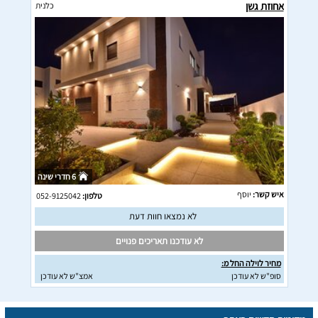
אחוזת גשן
כלנית
6 חדרי שינה
איש קשר:
יוסף
טלפון:
052-9125042
לא נמצאו חוות דעת
לא עודכנו תאריכים פנויים
מחיר לוילה החל מ:
סופ"ש לא עודכן
אמצ"ש לא עודכן