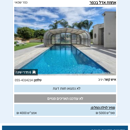
אחוזת אדל בכפר
כפר שמאי
6 חדרי שינה
איש קשר:
יניב
טלפון:
055-4314214
לא נמצאו חוות דעת
לא עודכנו תאריכים פנויים
מחיר לוילה החל מ:
סופ"ש 5000 ₪
אמצ"ש 4000 ₪